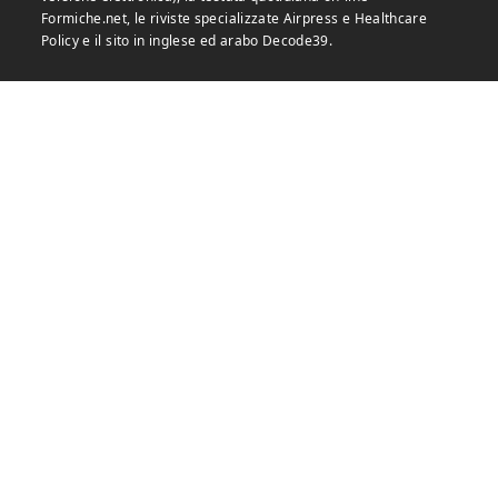
Formiche.net, le riviste specializzate Airpress e Healthcare
Policy e il sito in inglese ed arabo Decode39.
Formiche vanta poi un nutrito programma di eventi nei diversi
formati di convegni, webinair, seminari e tavole rotonde aperte
al pubblico e a porte chiuse, che hanno un ruolo importante e
riconosciuto nel dibattito pubblico.
Formiche è un progetto indipendente che non gode del
finanziamento pubblico e non è organo di alcun partito o
movimento politico.
LE NOSTRE RIVISTE