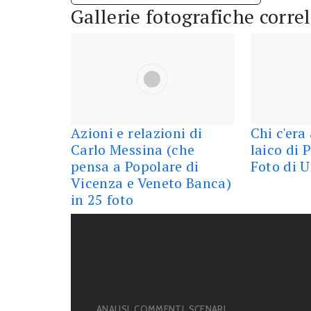
Gallerie fotografiche corre
Azioni e relazioni di
Chi c'era
Carlo Messina (che
laico di 
pensa a Popolare di
Foto di 
Vicenza e Veneto Banca)
in 25 foto
ANALISI, COMMENTI, SCENARI