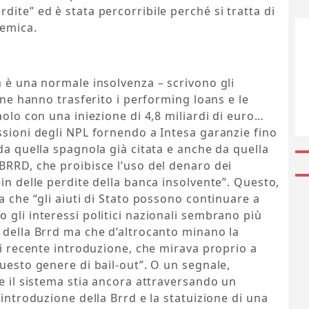
ite” ed è stata percorribile perché si tratta di
temica.
n è una normale insolvenza – scrivono gli
iane hanno trasferito i performing loans e le
aolo con una iniezione di 4,8 miliardi di euro…
ssioni degli NPL fornendo a Intesa garanzie fino
da quella spagnola già citata e anche da quella
BRRD, che proibisce l’uso del denaro dei
in delle perdite della banca insolvente”. Questo,
a che “gli aiuti di Stato possono continuare a
 gli interessi politici nazionali sembrano più
 della Brrd ma che d’altrocanto minano la
di recente introduzione, che mirava proprio a
questo genere di bail-out”. O un segnale,
he il sistema stia ancora attraversando un
’introduzione della Brrd e la statuizione di una