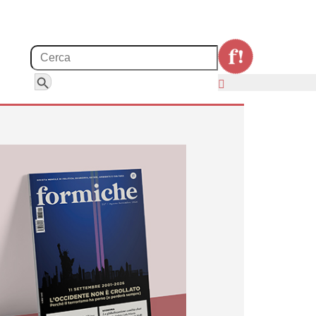
Search for:
Search Button
nza e Veneto Banca
’s