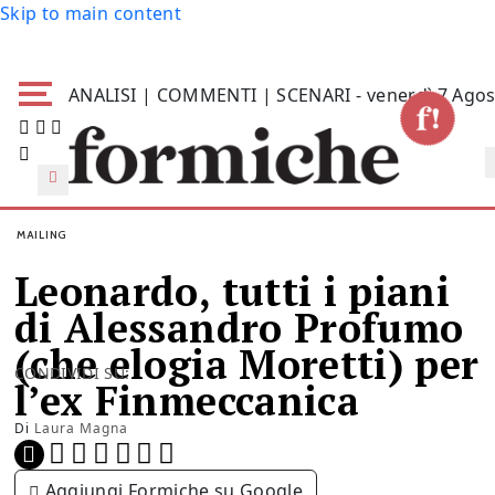
Skip to main content
ANALISI | COMMENTI | SCENARI - venerdì 7 Agos
MAILING
Leonardo, tutti i piani
di Alessandro Profumo
(che elogia Moretti) per
CONDIVIDI SU:
l’ex Finmeccanica
Di
Laura Magna
Aggiungi Formiche su Google