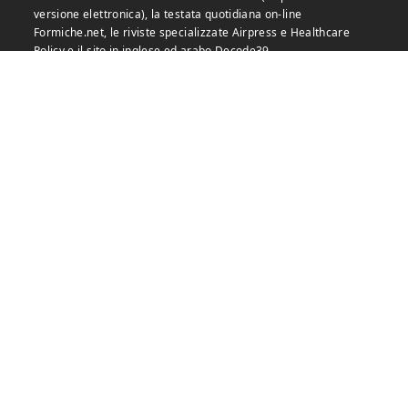
versione elettronica), la testata quotidiana on-line
Formiche.net, le riviste specializzate Airpress e Healthcare
Policy e il sito in inglese ed arabo Decode39.
Formiche vanta poi un nutrito programma di eventi nei diversi
formati di convegni, webinair, seminari e tavole rotonde aperte
al pubblico e a porte chiuse, che hanno un ruolo importante e
riconosciuto nel dibattito pubblico.
Formiche è un progetto indipendente che non gode del
finanziamento pubblico e non è organo di alcun partito o
movimento politico.
LE NOSTRE RIVISTE