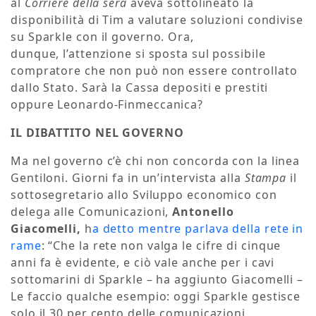
al
Corriere della sera
aveva sottolineato la
disponibilità di Tim a valutare soluzioni condivise
su Sparkle con il governo. Ora,
dunque, l’attenzione si sposta sul possibile
compratore che non può non essere controllato
dallo Stato. Sarà la Cassa depositi e prestiti
oppure Leonardo-Finmeccanica?
IL DIBATTITO NEL GOVERNO
Ma nel governo c’è chi non concorda con la linea
Gentiloni. Giorni fa in un’intervista alla
Stampa
il
sottosegretario allo Sviluppo economico con
delega alle Comunicazioni,
Antonello
Giacomelli,
h
a detto mentre parlava della rete in
rame
:
“Che la rete non valga le cifre di cinque
anni fa è evidente, e ciò vale anche per i cavi
sottomarini di Sparkle – ha aggiunto Giacomelli –
Le faccio qualche esempio: oggi Sparkle gestisce
solo il 30 per cento delle comunicazioni