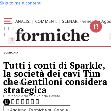
Skip to main content
ANALISI | COMMENTI | SCENARI - venerdì 7 Agos
ECONOMIA
Tutti i conti di Sparkle,
la società dei cavi Tim
che Gentiloni considera
CONDIVIDI SU:
strategica
Di
Michele Arnese e Valeria Covato
Aggiungi Formiche su Google