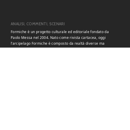
ANALISI, COMMENTI, SCENARI
Formiche è un progetto culturale ed editoriale fondato da
Paolo Messa nel 2004. Nato come rivista cartacea, oggi
l’arcipelago Formiche è composto da realtà diverse ma
strettamente connesse fra loro: il mensile (disponibile anche in
versione elettronica), la testata quotidiana on-line
Formiche.net, le riviste specializzate Airpress e Healthcare
Policy e il sito in inglese ed arabo Decode39.
Formiche vanta poi un nutrito programma di eventi nei diversi
formati di convegni, webinair, seminari e tavole rotonde aperte
al pubblico e a porte chiuse, che hanno un ruolo importante e
riconosciuto nel dibattito pubblico.
Formiche è un progetto indipendente che non gode del
finanziamento pubblico e non è organo di alcun partito o
movimento politico.
LE NOSTRE RIVISTE