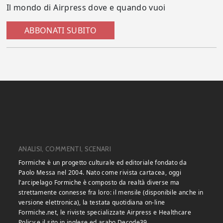
Il mondo di Airpress dove e quando vuoi
ABBONATI SUBITO
ANALISI, COMMENTI, SCENARI
Formiche è un progetto culturale ed editoriale fondato da
Paolo Messa nel 2004. Nato come rivista cartacea, oggi
l’arcipelago Formiche è composto da realtà diverse ma
strettamente connesse fra loro: il mensile (disponibile anche in
versione elettronica), la testata quotidiana on-line
Formiche.net, le riviste specializzate Airpress e Healthcare
Policy e il sito in inglese ed arabo Decode39.