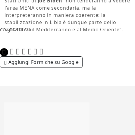
Stati Uniti di
Joe Biden
“non tenderanno a vedere
l’area MENA come secondaria, ma la
interpreteranno in maniera coerente: la
stabilizzazione in Libia è dunque parte dello
sguardo sul Mediterraneo e al Medio Oriente”.
CONDIVIDI SU:
Aggiungi Formiche su Google