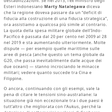
destabilizzazioni. Se nel 2013, l’ex ministro degli
Esteri indonesiano
Marty Natalegawa
diceva
che la regione doveva passare da un “deficit di
fiducia alla costruzione di una fiducia strategica”,
ora assistiamo a qualcosa più simile al contrario.
La quota della spesa militare globale dell’Indo-
Pacifico è passata dal 20 per cento nel 2009 al 28
nel 2019 e sta aumentando ulteriormente. Molte
dispute — per esempio quelle marittime sulle
aree di pesca (anche questo un tema globale da
G20, che passa inevitabilmente dalle acque dei
due oceani) — stanno incrociando le minacce
militari; vedere quanto succede tra Cina e
Filippine.
O ancora, continuando con gli esempi, vale la
pena di citare le tensioni sino-australiane: la
situazione già non eccezionale tra i due paesi è
tutt’altro che migliorata con l’Aukus, perché la