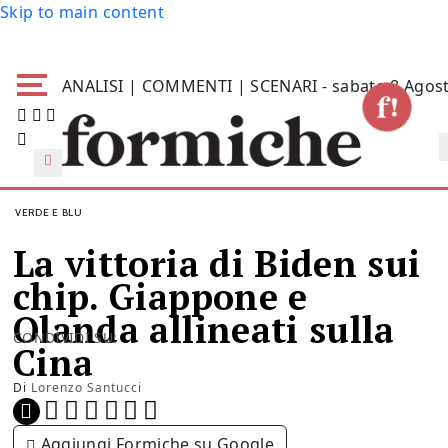
Skip to main content
ANALISI | COMMENTI | SCENARI - sabato 8 Agos
VERDE E BLU
La vittoria di Biden sui
chip. Giappone e
Olanda allineati sulla
CONDIVIDI SU:
Cina
Di
Lorenzo Santucci
Aggiungi Formiche su Google