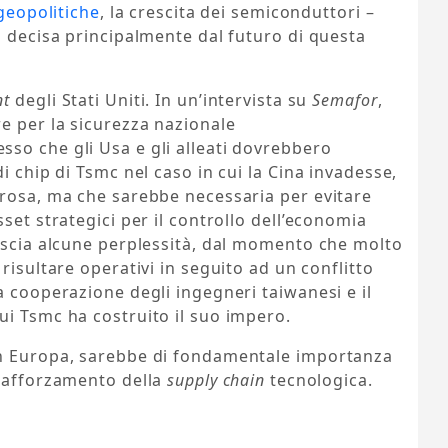
 geopolitiche
, la crescita dei semiconduttori –
à decisa principalmente dal futuro di questa
nt
degli Stati Uniti. In un’intervista su
Semafor
,
e per la sicurezza nazionale
so che gli Usa e gli alleati dovrebbero
i chip di Tsmc nel caso in cui la Cina invadesse,
orosa, ma che sarebbe necessaria per evitare
set strategici per il controllo dell’economia
lascia alcune perplessità, dal momento che molto
isultare operativi in seguito ad un conflitto
a cooperazione degli ingegneri taiwanesi e il
ui Tsmc ha costruito il suo impero.
in Europa, sarebbe di fondamentale importanza
 rafforzamento della
supply chain
tecnologica.