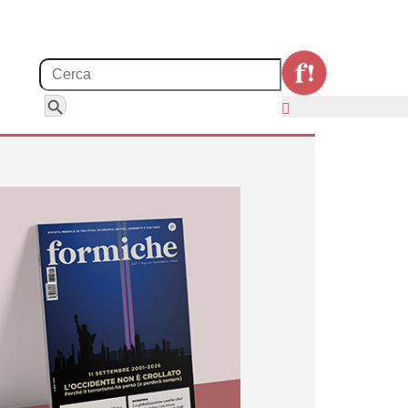
Search for:
Search Button
b in Germania?