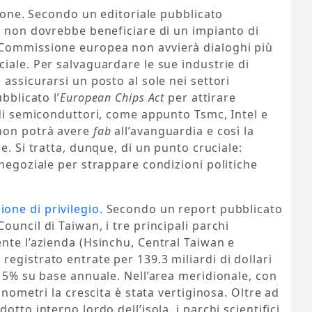
zione. Secondo un editoriale pubblicato
e non dovrebbe beneficiare di un impianto di
 Commissione europea non avvierà dialoghi più
iale. Per salvaguardare le sue industrie di
assicurarsi un posto al sole nei settori
bblicato l’
European Chips Act
per attirare
 di semiconduttori, come appunto Tsmc, Intel e
 non potrà avere
fab
all’avanguardia e così la
e. Si tratta, dunque, di un punto cruciale:
 negoziale per strappare condizioni politiche
ione di privilegio
. Secondo un report pubblicato
uncil di Taiwan, i tre principali parchi
nte l’azienda (Hsinchu, Central Taiwan e
egistrato entrate per 139.3 miliardi di dollari
 15% su base annuale. Nell’area meridionale, con
anometri la crescita è stata vertiginosa. Oltre ad
tto interno lordo dell’isola, i parchi scientifici