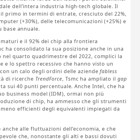
le dell’intera industria high-tech globale. Il
 primo in termini di entrate, cresciuto del 22%,
omputer (+30%), delle telecomunicazioni (+25%) e
u base annuale.
maturi e il 92% dei chip alla frontiera
mc ha consolidato la sua posizione anche in una
o nel quarto quadrimestre del 2022, complici la
ne e lo spettro recessivo che hanno visto un
 con un calo degli ordini delle aziende
fabless
à di ricerche
TrendForce
, Tsmc ha ampliato il
gap
ta sui 40 punti percentuale. Anche Intel, che ha
suo business model (IDM), ormai non più
roduzione di chip, ha ammesso che gli strumenti
eno efficienti degli equivalenti impiegati da
 anche alle fluttuazioni dell’economia, e che
evole che, nonostante gli alti e bassi dovuti