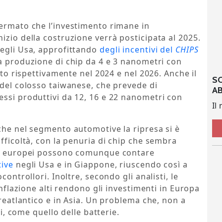
fermato che l’investimento rimane in
izio della costruzione verrà posticipata al 2025.
negli Usa, approfittando
degli incentivi del
CHIPS
la produzione di chip da 4 e 3 nanometri con
isto rispettivamente nel 2024 e nel 2026. Anche il
S
 del colosso taiwanese, che prevede di
A
essi produttivi da 12, 16 e 22 nanometri con
Il
che nel segmento automotive la ripresa si è
fficoltà, con la penuria di chip che sembra
EMs europei possono comunque contare
tive
negli Usa e in Giappone, riuscendo così a
controllori. Inoltre, secondo gli analisti, le
inflazione alti rendono gli investimenti in Europa
treatlantico e in Asia. Un problema che, non a
ri, come quello delle batterie.