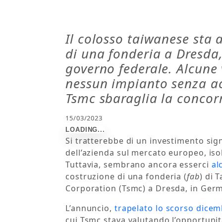
Il colosso taiwanese sta 
di una fonderia a Dresda,
governo federale. Alcune 
nessun impianto senza a
Tsmc sbaraglia la conco
15/03/2023
Si tratterebbe di un investimento sign
dell’azienda sul mercato europeo, isol
Tuttavia, sembrano ancora esserci
al
costruzione di una fonderia (
fab
) di
Corporation (Tsmc) a Dresda, in Ger
L’annuncio,
trapelato lo scorso dice
cui Tsmc stava valutando l’opportunit