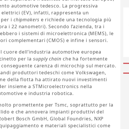
ento automotive tedesco. La progressiva
 elettrici (EV), infatti, rappresenta un
 per i
chipmakers
e richiede una tecnologia più
a i 22 nanometri). Secondo l’azienda, tra i
rebbero i sistemi di microelettronica (MEMS), le
ori complementari (CMOS) e infine i sensori.
el cuore dell’industria automotive europea
inetto per la
supply chain
che ha fortemente
la conseguente carenza di microchip sul mercato.
 grandi produttori tedeschi come Volkswagen,
e della flotta ha attirato nuovi investimenti
ader insieme a STMicroelectronics nella
utomotive e industria robotica.
olto promettente per Tsmc, soprattutto per la
lido e che annovera impianti produttivi del
, Robert Bosch GmbH, Global Foundries, NXP
quipaggiamento e materiali specialistici come