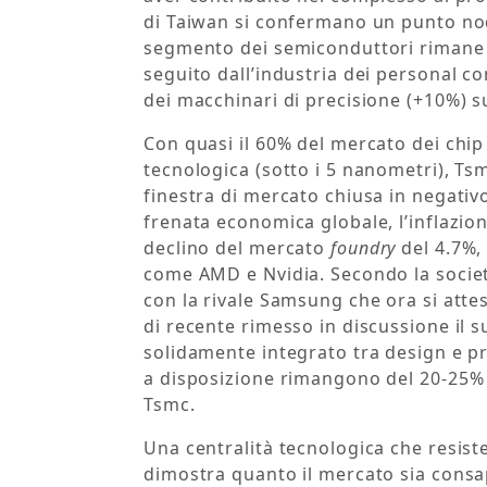
di Taiwan si confermano un punto noda
segmento dei semiconduttori rimane il
seguito dall’industria dei personal c
dei macchinari di precisione (+10%) s
Con quasi il 60% del mercato dei chip 
tecnologica (sotto i 5 nanometri), Ts
finestra di mercato chiusa in negativ
frenata economica globale, l’inflazio
declino del mercato
foundry
del 4.7%,
come AMD e Nvidia. Secondo la societ
con la rivale Samsung che ora si attes
di recente rimesso in discussione il 
solidamente integrato tra design e p
a disposizione rimangono del 20-25% m
Tsmc.
Una centralità tecnologica che resiste
dimostra quanto il mercato sia consap