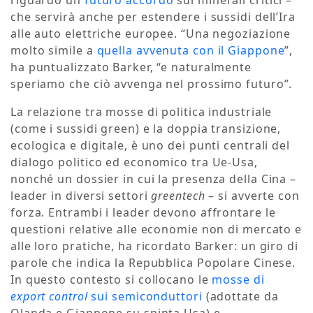
riguardo un
futuro accordo
sui minerali critici –
che servirà anche per estendere i sussidi dell’Ira
alle auto elettriche europee. “Una negoziazione
molto simile a
quella avvenuta con il Giappone
”,
ha puntualizzato Barker, “e naturalmente
speriamo che ciò avvenga nel prossimo futuro”.
La relazione tra mosse di politica industriale
(come i sussidi green) e la doppia transizione,
ecologica e digitale, è uno dei punti centrali del
dialogo politico ed economico tra Ue-Usa,
nonché un dossier in cui la presenza della Cina –
leader in diversi settori
greentech
– si avverte con
forza. Entrambi i leader devono affrontare le
questioni relative alle economie non di mercato e
alle loro pratiche, ha ricordato Barker: un giro di
parole che indica la Repubblica Popolare Cinese.
In questo contesto si collocano le
mosse di
export control
sui semiconduttori
(adottate da