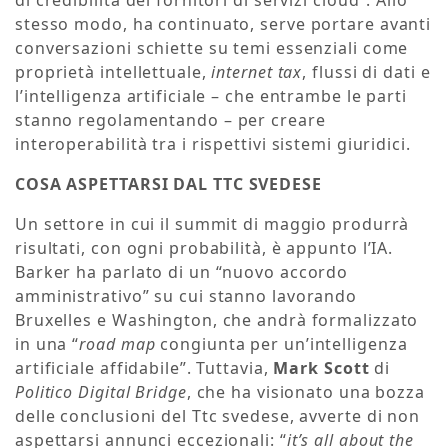
di credibilità dei fornitori di servizi cloud”. Allo
stesso modo, ha continuato, serve portare avanti
conversazioni schiette su temi essenziali come
proprietà intellettuale,
internet tax
, flussi di dati e
l’intelligenza artificiale – che entrambe le parti
stanno regolamentando – per creare
interoperabilità tra i rispettivi sistemi giuridici.
COSA ASPETTARSI DAL TTC SVEDESE
Un settore in cui il summit di maggio produrrà
risultati, con ogni probabilità, è appunto l’IA.
Barker ha parlato di un “nuovo accordo
amministrativo” su cui stanno lavorando
Bruxelles e Washington, che andrà formalizzato
in una “
road map
congiunta per un’intelligenza
artificiale affidabile”. Tuttavia,
Mark Scott
di
Politico Digital Bridge
, che ha visionato una bozza
delle conclusioni del Ttc svedese, avverte di non
aspettarsi annunci eccezionali: “
it’s all about the