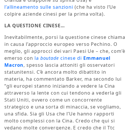
Olanda e Giappone su spinta Usa) e
l’allineamento sulle sanzioni
(che ha visto l’Ue
colpire aziende cinesi per la prima volta).
LA QUESTIONE CINESE…
Inevitabilmente, porsi la questione cinese chiama
in causa l’approccio europeo verso Pechino. O
meglio, gli approcci dei vari Paesi Ue – che, com’è
emerso con
la
boutade
cinese di
Emmanuel
Macron
, spesso lascia attoniti gli osservatori
statunitensi. C’è ancora molto dibattito in
materia, ha commentato Barker, ma secondo lui
“gli europei stanno iniziando a vedere la Cina
attraverso la lente con cui tendono a vederla gli
Stati Uniti, ovvero come un concorrente
strategico e una sorta di minaccia, se vogliamo,
una sfida. Sia gli Usa che l’Ue hanno rapporti
molto complessi con la Cina. Credo che qui si
vedano molte convergenze. E credo che il Ttc