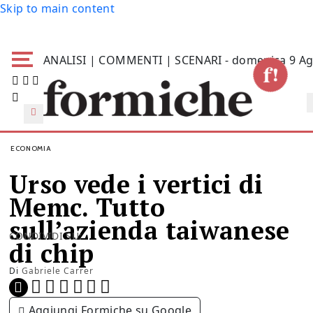
Skip to main content
ANALISI | COMMENTI | SCENARI - domenica 9 Ag
ECONOMIA
Urso vede i vertici di
Memc. Tutto
sull’azienda taiwanese
CONDIVIDI SU:
di chip
Di
Gabriele Carrer
Aggiungi Formiche su Google