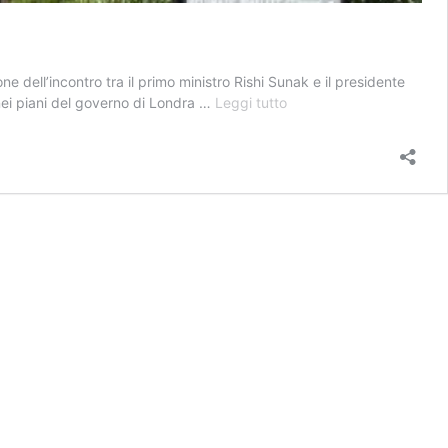
e dell’incontro tra il primo ministro Rishi Sunak e il presidente
Perché
nei piani del governo di Londra …
Leggi tutto
il
summit
sull’Ia
a
“casa
Turing”
riguarda
anche
l’Italia