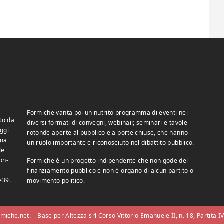
Formiche vanta poi un nutrito programma di eventi nei
to da
diversi formati di convegni, webinair, seminari e tavole
ggi
rotonde aperte al pubblico e a porte chiuse, che hanno
 ma
un ruolo importante e riconosciuto nel dibattito pubblico.
le
on-
Formiche è un progetto indipendente che non gode del
finanziamento pubblico e non è organo di alcun partito o
e39.
movimento politico.
iche.net. – Base per Altezza srl Corso Vittorio Emanuele II, n. 18, Partita