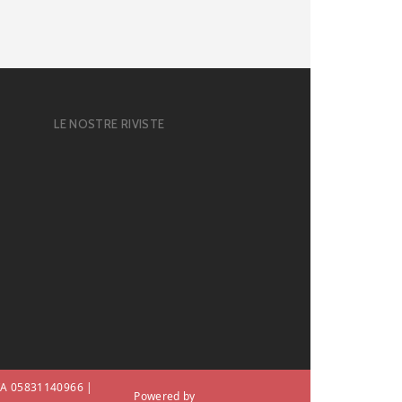
LE NOSTRE RIVISTE
 IVA 05831140966 |
Powered by