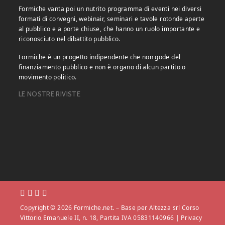
Formiche vanta poi un nutrito programma di eventi nei diversi
formati di convegni, webinair, seminari e tavole rotonde aperte
al pubblico e a porte chiuse, che hanno un ruolo importante e
riconosciuto nel dibattito pubblico.
Formiche è un progetto indipendente che non gode del
finanziamento pubblico e non è organo di alcun partito o
movimento politico.
LE NOSTRE RIVISTE
Copyright © 2026 Formiche.net. – Base per Altezza srl Corso
Vittorio Emanuele II, n. 18, Partita IVA 05831140966 |
Privacy