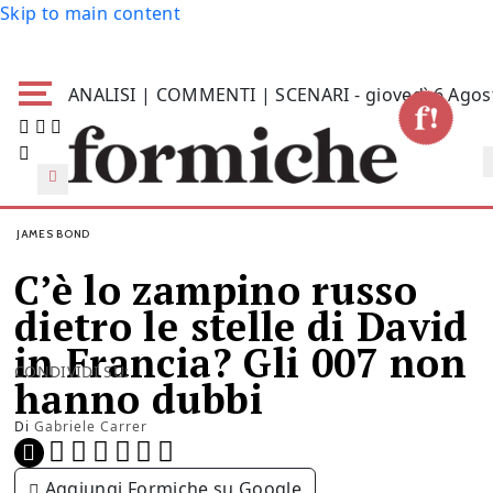
Skip to main content
ANALISI | COMMENTI | SCENARI - giovedì 6 Agos
JAMES BOND
C’è lo zampino russo
dietro le stelle di David
in Francia? Gli 007 non
CONDIVIDI SU:
hanno dubbi
Di
Gabriele Carrer
Aggiungi Formiche su Google