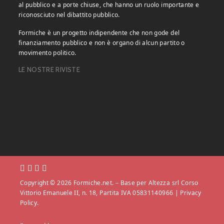
al pubblico e a porte chiuse, che hanno un ruolo importante e
riconosciuto nel dibattito pubblico.
Formiche è un progetto indipendente che non gode del
finanziamento pubblico e non è organo di alcun partito o
movimento politico.
LE NOSTRE RIVISTE
Copyright © 2026 Formiche.net. – Base per Altezza srl Corso
Vittorio Emanuele II, n. 18, Partita IVA 05831140966 |
Privacy
Policy.