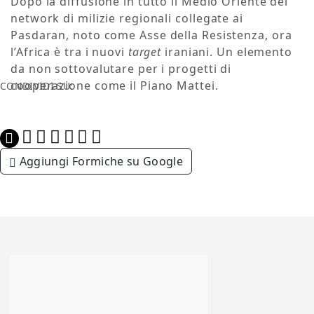
Dopo la diffusione in tutto il Medio Oriente del
network di milizie regionali
collegate ai
Pasdaran,
noto come Asse della Resistenza, ora
l’Africa è tra i nuovi
target
iraniani. Un elemento
da non sottovalutare per i progetti di
cooperazione come il Piano Mattei.
CONDIVIDI SU:
Aggiungi Formiche su Google