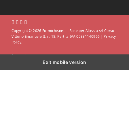
Copyright © 2026 Formiche.net. – Base per Altezza srl Corso
Vittorio Emanuele II, n. 18, Partita IVA 05831140966 |
Privacy
Policy.
Powered by
Exit mobile version