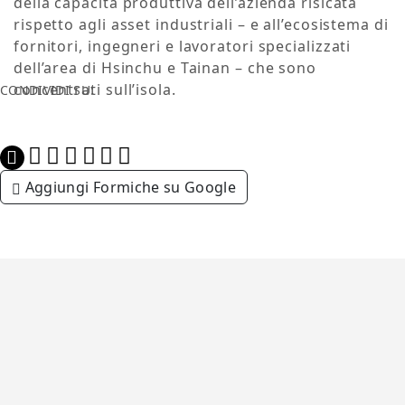
della capacità produttiva dell’azienda risicata
rispetto agli asset industriali – e all’ecosistema di
fornitori, ingegneri e lavoratori specializzati
dell’area di Hsinchu e Tainan – che sono
concentrati sull’isola.
CONDIVIDI SU:
Aggiungi Formiche su Google