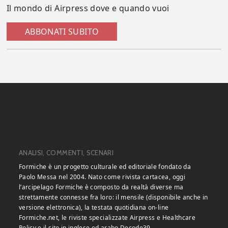
Il mondo di Airpress dove e quando vuoi
ABBONATI SUBITO
ANALISI, COMMENTI, SCENARI
Formiche è un progetto culturale ed editoriale fondato da
Paolo Messa nel 2004. Nato come rivista cartacea, oggi
l’arcipelago Formiche è composto da realtà diverse ma
strettamente connesse fra loro: il mensile (disponibile anche in
versione elettronica), la testata quotidiana on-line
Formiche.net, le riviste specializzate Airpress e Healthcare
Policy e il sito in inglese ed arabo Decode39.