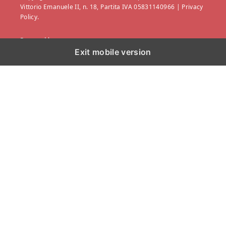
Vittorio Emanuele II, n. 18, Partita IVA 05831140966 |
Privacy
Policy.
Powered by
Exit mobile version