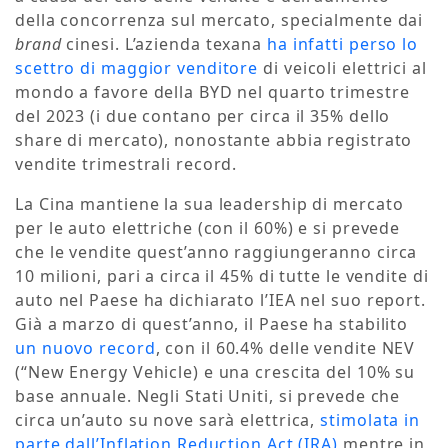
della concorrenza sul mercato, specialmente dai
brand
cinesi. L’azienda texana
ha infatti perso lo
scettro di maggior venditore
di veicoli elettrici al
mondo a favore della BYD nel quarto trimestre
del 2023 (i due contano per circa il 35% dello
share di mercato), nonostante abbia registrato
vendite trimestrali record.
La Cina mantiene la sua leadership di mercato
per le auto elettriche (con il 60%) e si prevede
che le vendite quest’anno raggiungeranno circa
10 milioni, pari a circa il 45% di tutte le vendite di
auto nel Paese ha dichiarato l’IEA nel suo report.
Già a marzo di quest’anno, il Paese ha stabilito
un nuovo record
, con il 60.4% delle vendite NEV
(“New Energy Vehicle) e una crescita del 10% su
base annuale. Negli Stati Uniti, si prevede che
circa un’auto su nove sarà elettrica,
stimolata in
parte dall’Inflation Reduction Act (IRA)
mentre in