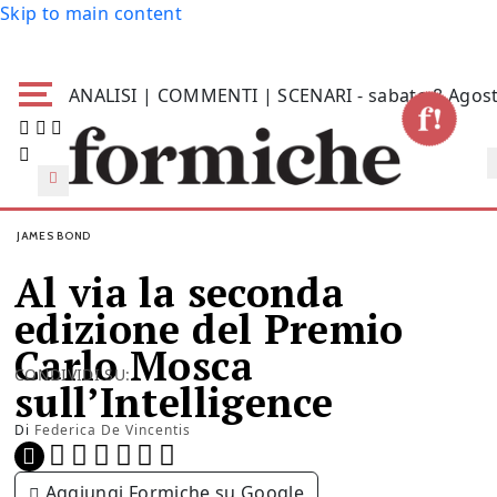
Skip to main content
ANALISI | COMMENTI | SCENARI - sabato 8 Agos
JAMES BOND
Al via la seconda
edizione del Premio
Carlo Mosca
CONDIVIDI SU:
sull’Intelligence
Di
Federica De Vincentis
Aggiungi Formiche su Google