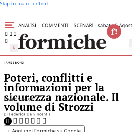
Skip to main content
ANALISI | COMMENTI | SCENARI - sabato 8 Agos
JAMES BOND
Poteri, conflitti e
informazioni per la
sicurezza nazionale. Il
CONDIVIDI SU:
volume di Strozzi
Di
Federica De Vincentis
Aggiungi Formiche su Google