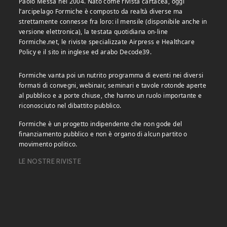
Paolo Messa nel 2004. Nato come rivista cartacea, oggi
l’arcipelago Formiche è composto da realtà diverse ma
strettamente connesse fra loro: il mensile (disponibile anche in
versione elettronica), la testata quotidiana on-line
Formiche.net, le riviste specializzate Airpress e Healthcare
Policy e il sito in inglese ed arabo Decode39.
Formiche vanta poi un nutrito programma di eventi nei diversi
formati di convegni, webinair, seminari e tavole rotonde aperte
al pubblico e a porte chiuse, che hanno un ruolo importante e
riconosciuto nel dibattito pubblico.
Formiche è un progetto indipendente che non gode del
finanziamento pubblico e non è organo di alcun partito o
movimento politico.
LE NOSTRE RIVISTE