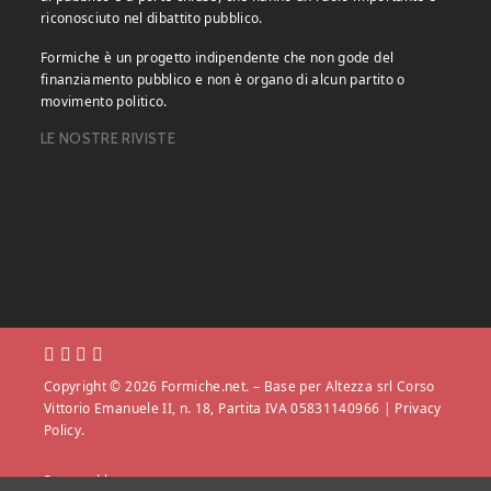
riconosciuto nel dibattito pubblico.
Formiche è un progetto indipendente che non gode del
finanziamento pubblico e non è organo di alcun partito o
movimento politico.
LE NOSTRE RIVISTE
Copyright © 2026 Formiche.net. – Base per Altezza srl Corso
Vittorio Emanuele II, n. 18, Partita IVA 05831140966 |
Privacy
Policy.
Powered by