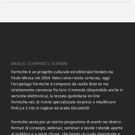
ANALISI, COMMENTI, SCENARI
Formiche è un progetto culturale ed editoriale fondato da
Paolo Messa nel 2004. Nato come rivista cartacea, oggi
l’arcipelago Formiche è composto da realtà diverse ma
strettamente connesse fra loro: il mensile (disponibile anche in
versione elettronica), la testata quotidiana on-line
Formiche.net, le riviste specializzate Airpress e Healthcare
Policy e il sito in inglese ed arabo Decode39.
Formiche vanta poi un nutrito programma di eventi nei diversi
formati di convegni, webinair, seminari e tavole rotonde aperte
al pubblico e a porte chiuse, che hanno un ruolo importante e