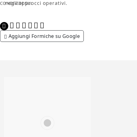
negli approcci operativi.
CONDIVIDI SU:
Aggiungi Formiche su Google