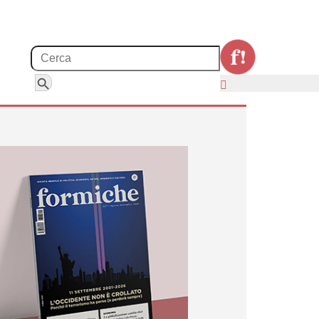
Search for:
Search Button
tica. La ministra