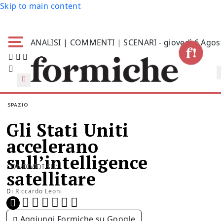
Skip to main content
ANALISI | COMMENTI | SCENARI - giovedì 6 Agos
SPAZIO
Gli Stati Uniti
accelerano
sull’intelligence
CONDIVIDI SU:
satellitare
Di
Riccardo Leoni
Aggiungi Formiche su Google