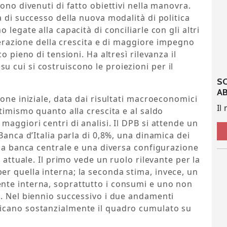
ono divenuti di fatto obiettivi nella manovra.
à di successo della nuova modalità di politica
legate alla capacità di conciliarle con gli altri
elerazione della crescita e di maggiore impegno
o pieno di tensioni. Ha altresì rilevanza il
 cui si costruiscono le proiezioni per il
S
A
one iniziale, data dai risultati macroeconomici
Il
timismo quanto alla crescita e al saldo
aggiori centri di analisi. Il DPB si attende un
Banca d’Italia parla di 0,8%, una dinamica dei
lla banca centrale e una diversa configurazione
 attuale. Il primo vede un ruolo rilevante per la
r quella interna; la seconda stima, invece, un
nte interna, soprattutto i consumi e uno non
a. Nel biennio successivo i due andamenti
icano sostanzialmente il quadro cumulato su