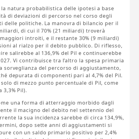
la natura probabilistica delle ipotesi a base
ità di deviazioni di percorso nel corso degli
delle politiche. La manovra di bilancio per il
iardi, di cui il 70% (21 miliardi) troverà
maggiori introiti, e il restante 30% (9 miliardi)
ioni al rialzo per il debito pubblico. Di riflesso,
uire salirebbe al 136,9% del Pil e continuerebbe
027. Vi contribuisce tra l’altro la spesa primaria
lla sorveglianza del percorso di aggiustamento,
nché depurata di componenti pari al 4,7% del Pil.
 solo di mezzo punto percentuale di Pil, come
 3,3% Pil).
 come una forma di atterraggio morbido dagli
mente il macigno del debito nel settennio del
rente la sua incidenza sarebbe di circa 134,9%,
termini, dopo sette anni di aggiustamenti si
ppure con un saldo primario positivo per 2,4%