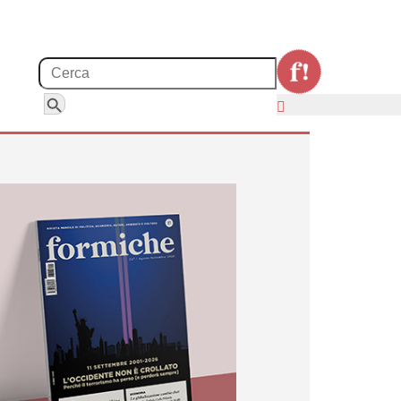
Search for:
Search Button
sul filo del rasoio.