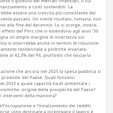
tto il giudizio dei mercati finanziari, il cui
nanziamento a costi sostenibili. La
rebbe essere una crescita più consistente dei
ecente passato. Un simile risultato, tuttavia, non
no alla fine del decennio. Lo si scorge, invece,
effetti del Pnrr, che si estendono agli anni ‘30
pagna un ampio margine di incertezza sul
tita si otterrebbe anche in termini di riduzione
ndamento tendenziale a politiche invariate,
le al 42,3% del Pil, piuttosto che lasciarla
atazione che ancora nel 2025 la spesa pubblica si
 prodotto del Paese. Quali funzioni
el 2025 e quale capacità ha di alimentare i
conomiche, origine della prosperità del Paese?
li interventi della manovra?
ll’occupazione e l’innalzamento dei redditi
rse sono destinate a incentivare il lavoro e