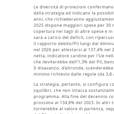
Le diversità di proiezioni confermano 
della strategia ed indicano la possibil
anni, che richiederanno aggiustamenti 
2025 dispone maggiori spese per 30 mil
copertura nei tagli di altre spese e in 
sarà a carico del deficit, con ripercuss
il rapporto debito/Pil lungi dal dimin
nel 2026 per attestarsi al 137,4% nel 2
netta, indicatore cardine per l’Ue ne
che lieviterebbe dell’1,3% del Pil, be
Il disavanzo, d’altronde, scenderebbe
minimo richiesto dalle regole (da 3,8 a
La strategia, pertanto, si configura
squilibri, che non intacca sostanzial
programma. Alla fine del decennio cor
prossima al 134,8% del 2023. In altri 
tornerebbe al valore di partenza, se