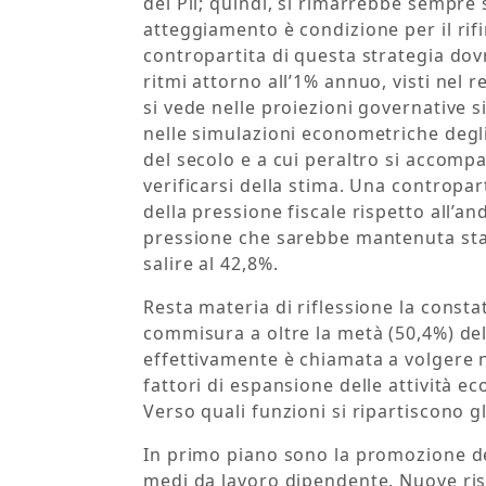
del Pil; quindi, si rimarrebbe sempre so
atteggiamento è condizione per il rifi
contropartita di questa strategia dov
ritmi attorno all’1% annuo, visti nel r
si vede nelle proiezioni governative si
nelle simulazioni econometriche degli 
del secolo e a cui peraltro si accom
verificarsi della stima. Una contropar
della pressione fiscale rispetto all’a
pressione che sarebbe mantenuta stabi
salire al 42,8%.
Resta materia di riflessione la const
commisura a oltre la metà (50,4%) del
effettivamente è chiamata a volgere n
fattori di espansione delle attività e
Verso quali funzioni si ripartiscono g
In primo piano sono la promozione de
medi da lavoro dipendente. Nuove riso