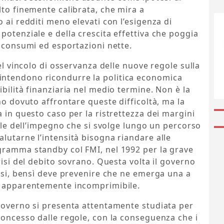
lto finemente calibrata, che mira a
 ai redditi meno elevati con l’esigenza di
potenziale e della crescita effettiva che poggia
, consumi ed esportazioni nette.
nel vincolo di osservanza delle nuove regole sulla
ntendono ricondurre la politica economica
bilità finanziaria nel medio termine. Non è la
no dovuto affrontare queste difficoltà, ma la
 in questo caso per la ristrettezza dei margini
nale dell’impegno che si svolge lungo un percorso
lutarne l’intensità bisogna riandare alle
gramma standby col FMI, nel 1992 per la grave
risi del debito sovrano. Questa volta il governo
risi, bensì deve prevenire che ne emerga una a
e apparentemente incomprimibile.
 governo si presenta attentamente studiata per
concesso dalle regole, con la conseguenza che i