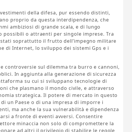
nvestimenti della difesa, pur essendo distinti,
ivano proprio da questa interdipendenza, che
mi ambiziosi di grande scala, e di lungo
 possibili o attraenti per singole imprese. Tra
stati soprattutto il frutto dell’impegno militare
e di Internet, lo sviluppo dei sistemi Gps e i
lle controversie sul dilemma tra burro e cannoni,
blici. In aggiunta alla generazione di sicurezza
piattaforma su cui si sviluppano tecnologie di
oni che plasmano il mondo civile, e attraverso
onomia strategica. Il potere di mercato in questo
à di un Paese o di una impresa di imporre i
renti, ma anche la sua vulnerabilità e dipendenza
tarsi a fronte di eventi avversi. Consentire
 settore minaccia non solo di compromettere la
are ad altri il privilegio di stabilire le regole