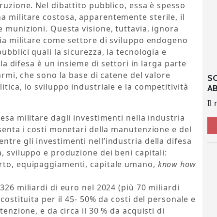
truzione. Nel dibattito pubblico, essa è spesso
 militare costosa, apparentemente sterile, il
e munizioni. Questa visione, tuttavia, ignora
ria militare come settore di sviluppo endogeno
ubblici quali la sicurezza, la tecnologia e
lla difesa è un insieme di settori in larga parte
 armi, che sono la base di catene del valore
S
tica, lo sviluppo industriale e la competitività
A
Il
esa militare dagli investimenti nella industria
esenta i costi monetari della manutenzione e del
tre gli investimenti nell’industria della difesa
, sviluppo e produzione dei beni capitali:
orto, equipaggiamenti, capitale umano,
know how
326 miliardi di euro nel 2024 (più 70 miliardi
costituita per il 45- 50% da costi del personale e
tenzione, e da circa il 30 % da acquisti di