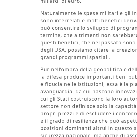
miliardi di euro.
Naturalmente le spese militari e gli i
sono interrelati e molti benefici der
può consentire lo sviluppo di program
termine, che altrimenti non sarebbero
questi benefici, che nel passato sono 
degli USA, possiamo citare la creazion
grandi programmi spaziali.
Pur nell’ombra della geopolitica e de
la difesa produce importanti beni pub
e fiducia nelle istituzioni, essa è la 
avanguardia, da cui nascono innovazi
cui gli Stati costruiscono la loro aut
settore non definisce solo la capacit
propri prezzi e di escludere i concor
e il grado di resilienza che può aspet
posizioni dominanti altrui in questo
sicurezza nazionale, ma anche di assegn