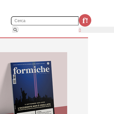
Search for:
Search Button
 di riarmo europeo.