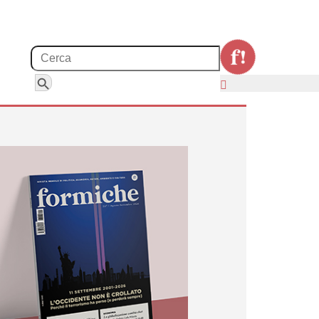
Search for:
Search Button
rump sul clima (e non