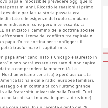
uovo papa è impossibile prevedere oggi quello
nei prossimi anni. Ricordo le reazioni al primo
 gesuiti e per la sua storia passata era
e di stato e le esigenze del ruolo cambiano
me indicazioni sono però interessanti. La
II ha iniziato il cammino della dottrina sociale
 affrontato il tema del conflitto tra capitale e
 un papa d’oltre cortina per sconfiggere il
otrà trasformare il capitalismo.
Un papa americano, nato a Chicago e laureato in
pero” e non potrà essere accusato di non capire
 adatte a comprendere la modernità. La
lo Nord-americano-centrica) è però assicurata
America latina e dalle radici europee familiari.
messaggio è in continuità con l’ultimo grande
o alla fraternità universale nella Fratelli Tutti
a che la chiesa si muova in questa direzione).
 una cosa seria. In un recente evento del 28