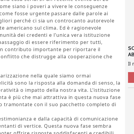
come siano i poveri a vivere le conseguenze
 come fosse urgente passare dalle parole ai
liori perché ci sia un controcanto autorevole
nte americano sul clima. Ed è ragionevole
munità dei credenti e l’unica vera istituzione
assaggio di essere riferimento per tutti,
S
n contributo importante per riportare il
A
onflitto che distrugge alla cooperazione che
Il
olarizzazione nella quale siamo ormai
elicità sono la risposta alla domanda di senso, la
eratività o impatto della nostra vita. L’istituzione
ta è più che mai attrattiva in questa nuova fase
ono tramontate con il suo pacchetto completo di
 testimonianza e dalla capacità di comunicazione
entanti di vertice. Questa nuova fase sembra
oter offrire risposte soddisfacenti e credibili.