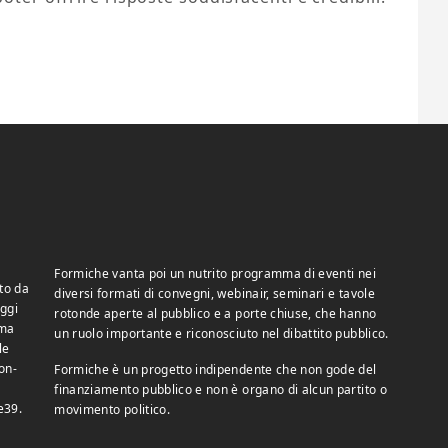
Formiche vanta poi un nutrito programma di eventi nei
to da
diversi formati di convegni, webinair, seminari e tavole
ggi
rotonde aperte al pubblico e a porte chiuse, che hanno
 ma
un ruolo importante e riconosciuto nel dibattito pubblico.
le
on-
Formiche è un progetto indipendente che non gode del
finanziamento pubblico e non è organo di alcun partito o
e39.
movimento politico.