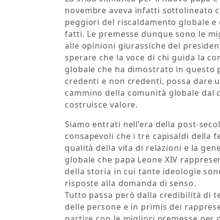
novembre aveva infatti sottolineato 
peggiori del riscaldamento globale e
fatti. Le premesse dunque sono le mig
alle opinioni giurassiche del preside
sperare che la voce di chi guida la co
globale che ha dimostrato in questo p
credenti e non credenti, possa dare u
cammino della comunità globale dal c
costruisce valore.
Siamo entrati nell’era della post-sec
consapevoli che i tre capisaldi della f
qualità della vita di relazioni e la gen
globale che papa Leone XIV rappresen
della storia in cui tante ideologie s
risposte alla domanda di senso.
Tutto passa però dalla credibilità di
delle persone e in primis dei rappres
partire con le migliori premesse per p