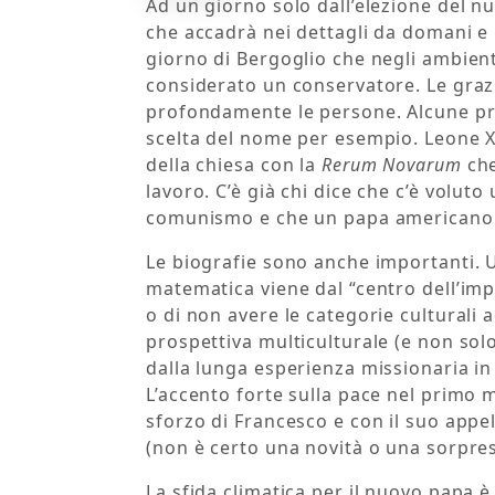
Ad un giorno solo dall’elezione del n
che accadrà nei dettagli da domani e 
giorno di Bergoglio che negli ambienti
considerato un conservatore. Le grazi
profondamente le persone. Alcune pri
scelta del nome per esempio. Leone XI
della chiesa con la
Rerum Novarum
che
lavoro. C’è già chi dice che c’è voluto
comunismo e che un papa americano p
Le biografie sono anche importanti. 
matematica viene dal “centro dell’im
o di non avere le categorie culturali
prospettiva multiculturale (e non so
dalla lunga esperienza missionaria in 
L’accento forte sulla pace nel primo 
sforzo di Francesco e con il suo appell
(non è certo una novità o una sorpres
La sfida climatica per il nuovo papa è