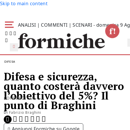
Skip to main content
ANALISI | COMMENTI | SCENARI - domenica 9 Ag
DIFESA
Difesa e sicurezza,
quanto costerà davvero
l’obiettivo del 5%? Il
CONDIVIDI SU:
punto di Braghini
Di
Fabrizio Braghini
Aggiungi Formiche su Google