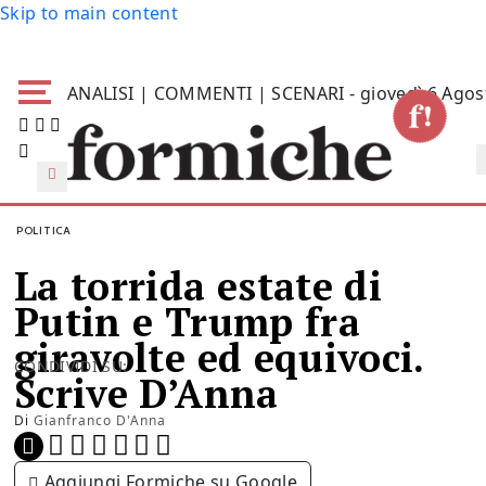
Skip to main content
ANALISI | COMMENTI | SCENARI - giovedì 6 Agos
POLITICA
La torrida estate di
Putin e Trump fra
giravolte ed equivoci.
CONDIVIDI SU:
Scrive D’Anna
Di
Gianfranco D'Anna
Aggiungi Formiche su Google