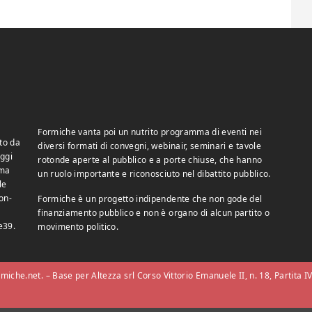
Formiche vanta poi un nutrito programma di eventi nei
to da
diversi formati di convegni, webinair, seminari e tavole
ggi
rotonde aperte al pubblico e a porte chiuse, che hanno
 ma
un ruolo importante e riconosciuto nel dibattito pubblico.
le
on-
Formiche è un progetto indipendente che non gode del
finanziamento pubblico e non è organo di alcun partito o
e39.
movimento politico.
iche.net. – Base per Altezza srl Corso Vittorio Emanuele II, n. 18, Partita