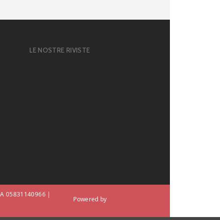
LE NOSTRE RIVISTE
 IVA 05831140966 |
Powered by