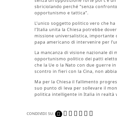
senza un’opposizione forte poi c’è un
sbriciolando perché “senza confronto 
opportunismo e tattica”.
L’unico soggetto politico vero che ha 
l’Italia unita la Chiesa potrebbe dover
missione universalistica, importante o
papa americano di intervenire per l’un
La mancanza di visione nazionale di 
opportunismo politico dei patti elett
che la Ue o la Nato con due guerre in
scontro in fieri con la Cina, non abbia
Ma per la Chiesa il fallimento progres
suo punto di leva per sollevare il mo
politica intelligente in Italia in realt
CONDIVIDI SU: