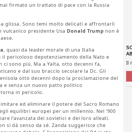
ai firmato un trattato di pace con la Russia
a glissa. Sono temi molto delicati e affrontarli
con vulcanico presidente Usa
Donald Trump
non è
Paese.
S
da
, quasi da leader morale di una Italia
A
 il pericoloso depotenziamento della Nato e
Il
on ci sono più. Ma a Yalta, otto decenni fa,
Vaticano e dal suo braccio secolare la Dc. Gli
 penisola otto decenni dopo la proclamazione del
lta e senza un nuovo patto politico
a torna in pericolo.
r limitare ed eliminare il potere del Sacro Romano
egli equilibri europei per un millennio. Nel ‘900
mare l’avanzata dei sovietici e dei loro alleati.
 non si dà senso da sé. Zanda suggerisce che