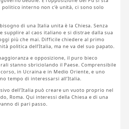
 governo debole. E l’opposizione del Pd si sta
politico interno non c’è unità, ci sono solo
bisogno di una Italia unita è la Chiesa. Senza
e supplire al caos italiano e si distrae dalla sua
ggi più che mai. Difficile chiedere al primo
ità politica dell’Italia, ma ne va del suo papato.
maggioranza e opposizione, il puro bieco
orali stanno sbriciolando il Paese. Comprensibile
 corso, in Ucraina e in Medio Oriente, e uno
no tempo di interessarsi all’Italia.
sivo dell’Italia può creare un vuoto proprio nel
ndo, Roma. Qui interessi della Chiesa e di una
à vanno di pari passo.