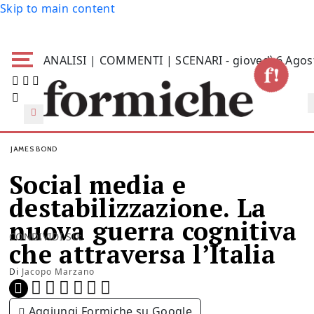
Skip to main content
ANALISI | COMMENTI | SCENARI - giovedì 6 Agos
JAMES BOND
Social media e
destabilizzazione. La
nuova guerra cognitiva
CONDIVIDI SU:
che attraversa l’Italia
Di
Jacopo Marzano
Aggiungi Formiche su Google