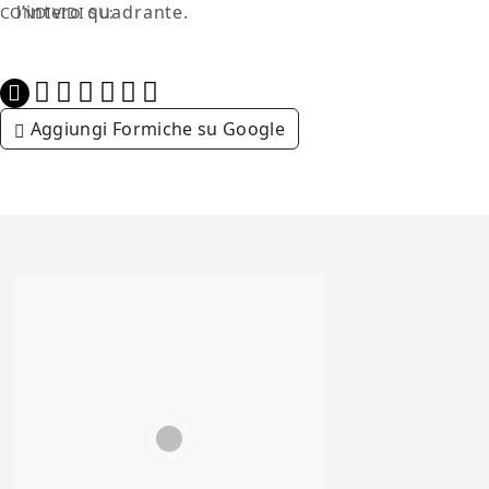
l’intero quadrante.
CONDIVIDI SU:
Aggiungi Formiche su Google