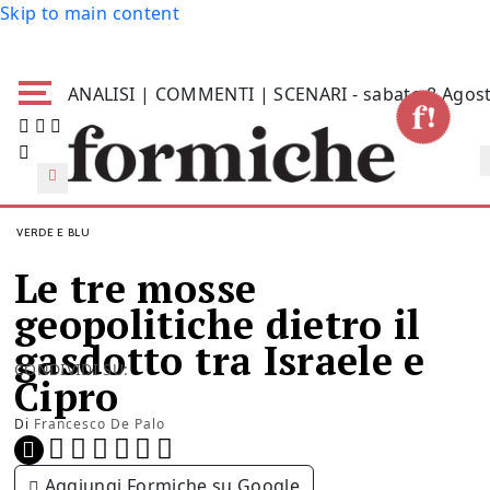
Skip to main content
ANALISI | COMMENTI | SCENARI - sabato 8 Agos
VERDE E BLU
Le tre mosse
geopolitiche dietro il
gasdotto tra Israele e
CONDIVIDI SU:
Cipro
Di
Francesco De Palo
Aggiungi Formiche su Google