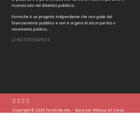
riconosciuto nel dibattito pubblico.
Formiche è un progetto indipendente che non gode del
finanziamento pubblico e non è organo di alcun partito o
movimento politico.
LE NOSTRE RIVISTE
Copyright © 2026 Formiche.net. – Base per Altezza srl Corso
Vittorio Emanuele II, n. 18, Partita IVA 05831140966 |
Privacy
Policy.
Powered by