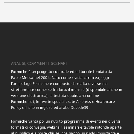
ANALISI, COMMENTI, SCENARI
Formiche è un progetto culturale ed editoriale fondato da
Paolo Messa nel 2004. Nato come rivista cartacea, oggi
l’arcipelago Formiche è composto da realtà diverse ma
strettamente connesse fra loro: il mensile (disponibile anche in
versione elettronica), la testata quotidiana on-line
Formiche.net, le riviste specializzate Airpress e Healthcare
Policy e il sito in inglese ed arabo Decode39.
Formiche vanta poi un nutrito programma di eventi nei diversi
formati di convegni, webinair, seminari e tavole rotonde aperte
al pubblico e a porte chiuse, che hanno un ruolo importante e