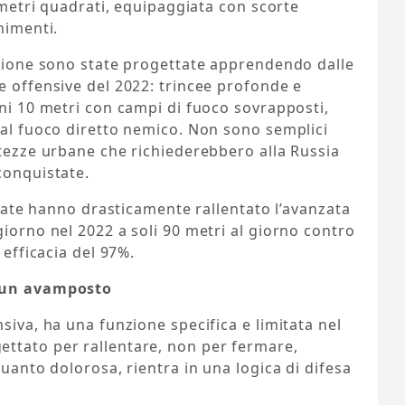
lometri quadrati, equipaggiata con scorte
nimenti.
egione sono state progettate apprendendo dalle
e offensive del 2022: trincee profonde e
gni 10 metri con campi di fuoco sovrapposti,
dal fuoco diretto nemico. Non sono semplici
rtezze urbane che richiederebbero alla Russia
conquistate.
ficate hanno drasticamente rallentato l’avanzata
giorno nel 2022 a soli 90 metri al giorno contro
 efficacia del 97%.
i un avamposto
siva, ha una funzione specifica e limitata nel
ttato per rallentare, non per fermare,
quanto dolorosa, rientra in una logica di difesa