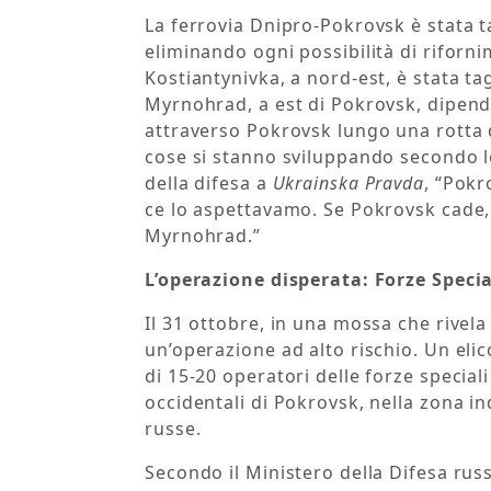
La ferrovia Dnipro-Pokrovsk è stata t
eliminando ogni possibilità di riforn
Kostiantynivka, a nord-est, è stata tag
Myrnohrad, a est di Pokrovsk, dipend
attraverso Pokrovsk lungo una rotta d
cose si stanno sviluppando secondo l
della difesa a
Ukrainska Pravda
, “Pok
ce lo aspettavamo. Se Pokrovsk cade, n
Myrnohrad.”
L’operazione disperata: Forze Specia
Il 31 ottobre, in una mossa che rivela 
un’operazione ad alto rischio. Un el
di 15-20 operatori delle forze special
occidentali di Pokrovsk, nella zona in
russe.
Secondo il Ministero della Difesa russo