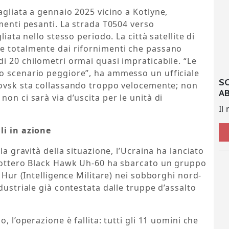
agliata a gennaio 2025 vicino a Kotlyne,
imenti pesanti. La strada T0504 verso
liata nello stesso periodo. La città satellite di
e totalmente dai rifornimenti che passano
i 20 chilometri ormai quasi impraticabile. “Le
o scenario peggiore”, ha ammesso un ufficiale
S
rovsk sta collassando troppo velocemente; non
A
on ci sarà via d’uscita per le unità di
Il
li in azione
la gravità della situazione, l’Ucraina ha lanciato
icottero Black Hawk Uh-60 ha sbarcato un gruppo
i Hur (Intelligence Militare) nei sobborghi nord-
dustriale già contestata dalle truppe d’assalto
, l’operazione è fallita: tutti gli 11 uomini che