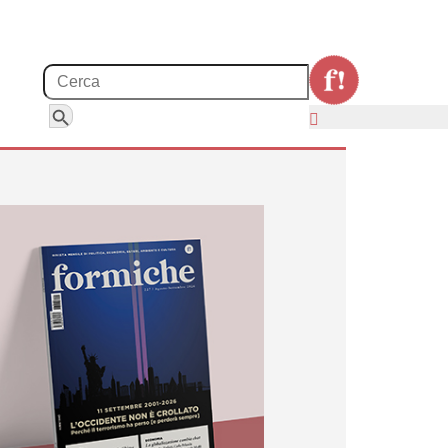
Search for:
Search Button
erno nella parole di