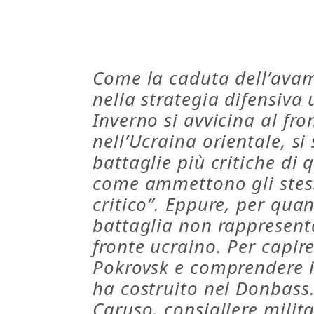
Come la caduta dell’avam
nella strategia difensiva
Inverno si avvicina al fr
nell’Ucraina orientale, s
battaglie più critiche di 
come ammettono gli stessi 
critico”. Eppure, per qu
battaglia non rappresent
fronte ucraino. Per capir
Pokrovsk e comprendere il
ha costruito nel Donbass.
Caruso, consigliere milita