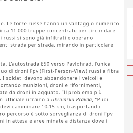
le. Le forze russe hanno un vantaggio numerico
 circa 11.000 truppe concentrate per circondare
i russi si sono già infiltrati e operano
ti strada per strada, mirando in particolare
ta. L’autostrada E50 verso Pavlohrad, l’unica
nuo di droni Fpv (First-Person-View) russi a fibra
. I soldati devono abbandonare i veicoli e
ortando munizioni, droni e rifornimenti,
ate da droni in agguato. “Il problema più
un ufficiale ucraino a
Ukrainska Pravda
, “Puoi
i devi camminare 10-15 km, trasportando
ero percorso è sotto sorveglianza di droni Fpv
oni in attesa e aree minate a distanza dove i