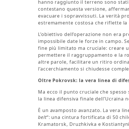
hanno raggiunto il terreno sono stati u
contestano questa versione, afferman
evacuare i sopravvissuti. La verità p
estremamente costosa che riflette la 
L’obiettivo dell’operazione non era p
impossibile date le forze in campo. Se
fine più limitato ma cruciale: creare
permettere il raggruppamento e la rot
altre parole, facilitare un ritiro ordi
l’accerchiamento si chiudesse compl
Oltre Pokrovsk: la vera linea di dife
Ma ecco il punto cruciale che spesso 
la linea difensiva finale dell’Ucraina 
È un avamposto avanzato. La vera line
belt
“: una cintura fortificata di 50 chi
Kramatorsk, Druzhkivka e Kostiantyn