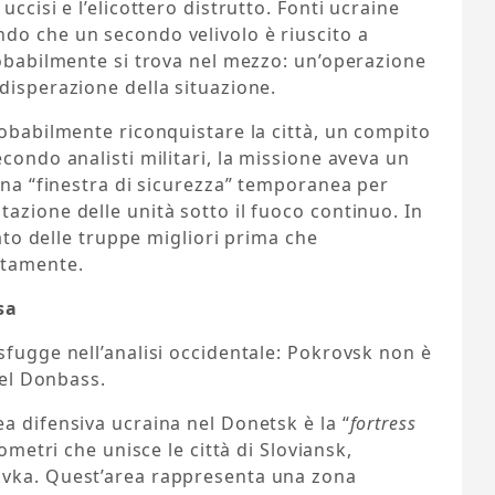
ccisi e l’elicottero distrutto. Fonti ucraine
do che un secondo velivolo è riuscito a
robabilmente si trova nel mezzo: un’operazione
disperazione della situazione.
robabilmente riconquistare la città, un compito
condo analisti militari, la missione aveva un
 una “finestra di sicurezza” temporanea per
azione delle unità sotto il fuoco continuo. In
nato delle truppe migliori prima che
etamente.
sa
sfugge nell’analisi occidentale: Pokrovsk non è
nel Donbass.
a difensiva ucraina nel Donetsk è la “
fortress
lometri che unisce le città di Sloviansk,
ivka. Quest’area rappresenta una zona