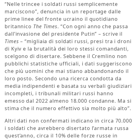
“Nelle trincee i soldati russi semplicemente
marciscono”, denuncia in un reportage dalle
prime linee del fronte ucraino il quotidiano
britannico
The Times
. “Con ogni anno che passa
dall’invasione del presidente Putin” – scrive il
Times
– “migliaia di soldati russi, presi tra i droni
di Kyiv e la brutalità dei loro stessi comandanti,
scelgono di disertare. Sebbene il Cremlino non
pubblichi statistiche ufficiali, i dati suggeriscono
che più uomini che mai stiano abbandonando il
loro posto. Secondo una ricerca condotta da
media indipendenti e basata su verbali giudiziari
incompleti, i tribunali militari russi hanno
emesso dal 2022 almeno 18.000 condanne. Ma si
stima che il numero effettivo sia molto più alto”.
Altri dati non confermati indicano in circa 70.000
i soldati che avrebbero disertato l’armata russa
quest’anno, circa il 10% delle forze russe in