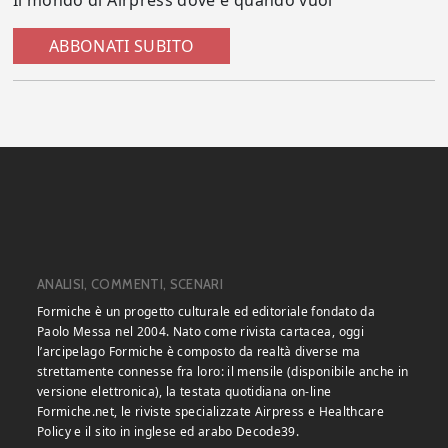
Il mondo di Airpress dove e quando vuoi
ABBONATI SUBITO
ANALISI, COMMENTI, SCENARI
Formiche è un progetto culturale ed editoriale fondato da
Paolo Messa nel 2004. Nato come rivista cartacea, oggi
l’arcipelago Formiche è composto da realtà diverse ma
strettamente connesse fra loro: il mensile (disponibile anche in
versione elettronica), la testata quotidiana on-line
Formiche.net, le riviste specializzate Airpress e Healthcare
Policy e il sito in inglese ed arabo Decode39.