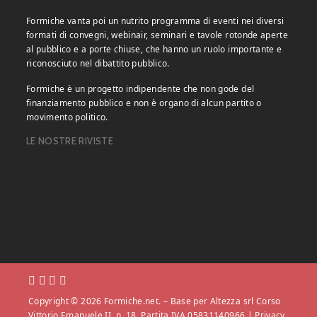
Formiche vanta poi un nutrito programma di eventi nei diversi
formati di convegni, webinair, seminari e tavole rotonde aperte
al pubblico e a porte chiuse, che hanno un ruolo importante e
riconosciuto nel dibattito pubblico.
Formiche è un progetto indipendente che non gode del
finanziamento pubblico e non è organo di alcun partito o
movimento politico.
LE NOSTRE RIVISTE
Copyright © 2026 Formiche.net. – Base per Altezza srl Corso
Vittorio Emanuele II, n. 18, Partita IVA 05831140966 |
Privacy