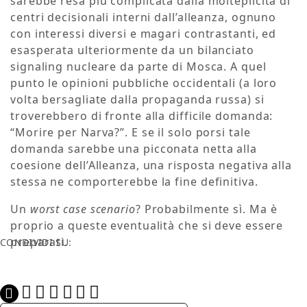
sarebbe resa più complicata dalla molteplicità di
centri decisionali interni dall’alleanza, ognuno
con interessi diversi e magari contrastanti, ed
esasperata ulteriormente da un bilanciato
signaling nucleare da parte di Mosca. A quel
punto le opinioni pubbliche occidentali (a loro
volta bersagliate dalla propaganda russa) si
troverebbero di fronte alla difficile domanda:
“Morire per Narva?”. E se il solo porsi tale
domanda sarebbe una picconata netta alla
coesione dell’Alleanza, una risposta negativa alla
stessa ne comporterebbe la fine definitiva.
Un
worst case scenario
? Probabilmente sì. Ma è
proprio a queste eventualità che si deve essere
preparati.
CONDIVIDI SU: