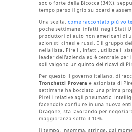
socio forte della Bicocca (34%), sepp
tempo perso il grip su board e assem
Una scelta,
come raccontato più volt
poche settimane, infatti, negli Stati U
produttori di auto non americani di ut
azionisti cinesi e russi. E il gruppo d
nella lista. Pirelli, infatti, utilizza i
leader dell’azienda ed è centrale per i 
soli valgono un quinto dei ricavi di Pir
Per questo il governo italiano, di ra
Tronchetti Provera
e azionista di Pir
settimane ha bocciato una prima propo
Pirelli relative agli pneumatici intelli
facendole confluire in una nuova enti
Dragone, sta lavorando per negoziare u
maggioranza sotto il 10%.
Il tempo, insomma, stringe, dal mome