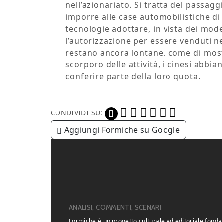
nell’azionariato. Si tratta del passagg
imporre alle case automobilistiche di 
tecnologie adottare, in vista dei mod
l’autorizzazione per essere venduti n
restano ancora lontane, come di mostr
scorporo delle attività, i cinesi abbia
conferire parte della loro quota.
CONDIVIDI SU:
Aggiungi Formiche su Google
ANALISI, COMMENTI, SCENARI
Formiche è un progetto culturale ed editoriale fonda