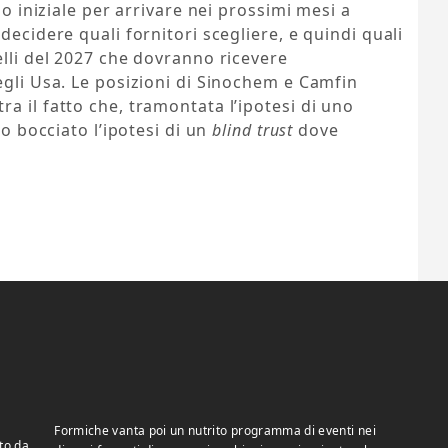
io iniziale per arrivare nei prossimi mesi a
decidere quali fornitori scegliere, e quindi quali
elli del 2027 che dovranno ricevere
egli Usa. Le posizioni di Sinochem e Camfin
a il fatto che, tramontata l’ipotesi di uno
no bocciato l’ipotesi di un
blind trust
dove
Formiche vanta poi un nutrito programma di eventi nei
to da