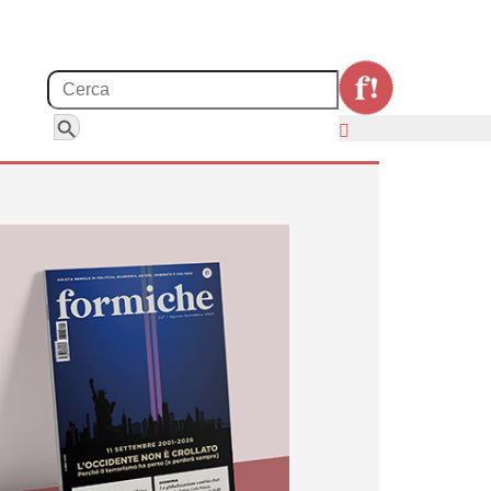
Search for:
Search Button
so l’uscita della Cina