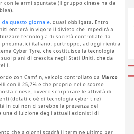
ur con le armi spuntate (il gruppo cinese ha da
blea).
e da questo giornale
, quasi obbligata. Entro
niti entrerà in vigore il divieto che impedirà ai
ilizzare tecnologia di società controllate da
ei pneumatici italiano, purtroppo, ad oggi rientra
l sistema Cyber Tyre, che costituisce la tecnologia
suoi piani di crescita negli Stati Uniti, che da
elli.
ccordo con Camfin, veicolo controllato da
Marco
elli con il 25,7% e che proprio nelle scorse
sta cinese, ovvero scorporare le attività di
genti (dotati cioè di tecnologia cyber tire)
tà in cui non ci sarebbe la presenza del
na diluizione degli attuali azionisti di
nto che a giorni scadrà il termine ultimo per