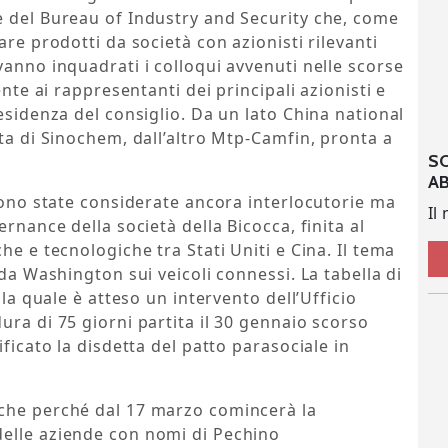
e del Bureau of Industry and Security che, come
are prodotti da società con azionisti rilevanti
vanno inquadrati i colloqui avvenuti nelle scorse
ente ai rappresentanti dei principali azionisti e
esidenza del consiglio. Da un lato China national
ata di Sinochem, dall’altro Mtp-Camfin, pronta a
S
A
 sono state considerate ancora interlocutorie ma
Il
rnance della società della Bicocca, finita al
he e tecnologiche tra Stati Uniti e Cina. Il tema
 da Washington sui veicoli connessi. La tabella di
 la quale è atteso un intervento dell’Ufficio
ura di 75 giorni partita il 30 gennaio scorso
ificato la disdetta del patto parasociale in
nche perché dal 17 marzo comincerà la
elle aziende con nomi di Pechino