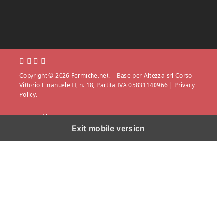
Copyright © 2026 Formiche.net. – Base per Altezza srl Corso
Vittorio Emanuele II, n. 18, Partita IVA 05831140966 |
Privacy
Policy.
Powered by
Exit mobile version