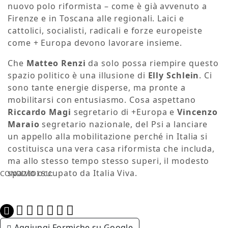
nuovo polo riformista – come è già avvenuto a
Firenze e in Toscana alle regionali. Laici e
cattolici, socialisti, radicali e forze europeiste
come + Europa devono lavorare insieme.
Che
Matteo Renzi
da solo possa riempire questo
spazio politico è una illusione di
Elly Schlein
. Ci
sono tante energie disperse, ma pronte a
mobilitarsi con entusiasmo. Cosa aspettano
Riccardo Magi
segretario di +Europa e
Vincenzo
Maraio
segretario nazionale, del Psi a lanciare
un appello alla mobilitazione perché in Italia si
costituisca una vera casa riformista che includa,
ma allo stesso tempo stesso superi, il modesto
spazio occupato da Italia Viva.
CONDIVIDI SU:
Aggiungi Formiche su Google