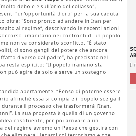
 ”molto debole e sull’orlo del collasso”,
senti “un’opportunità d’oro” per la sua caduta.
nto oltre: ”Sono pronto ad andare in Iran per
ssalto al regime”, descrivendo le recenti azioni
 soccorso umanitario nei confronti di un popolo
gime non va considerato sconfitto. “È stato
S
liti, ci sono gangli del potere che ancora
A
ffatto diverso dal padre”, ha precisato nel
Il
pa resta esplicito: “Il popolo iraniano sta
on può agire da solo e serve un sostegno
i candida apertamente. “Penso di poterne essere
ario affinché essa si compia e il popolo scelga il
 durante il processo che trasformerà l’Iran.
 anni”. La sua proposta è quella di un governo
lea costituente, per poi arrivare a un
a del regime avremo un Paese che gestirà con
, che eliminerà i legami col terrorismo e che