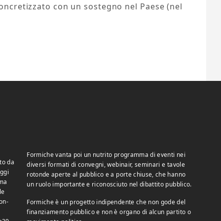
concretizzato con un sostegno nel Paese (nel
Formiche vanta poi un nutrito programma di eventi nei
to da
diversi formati di convegni, webinair, seminari e tavole
ggi
rotonde aperte al pubblico e a porte chiuse, che hanno
 ma
un ruolo importante e riconosciuto nel dibattito pubblico.
le
on-
Formiche è un progetto indipendente che non gode del
finanziamento pubblico e non è organo di alcun partito o