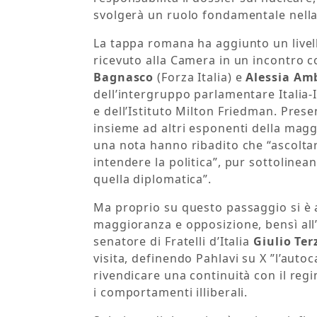
svolgerà un ruolo fondamentale nella 
La tappa romana ha aggiunto un livell
ricevuto alla Camera in un incontro co
Bagnasco
(Forza Italia) e
Alessia Am
dell’intergruppo parlamentare Italia-I
e dell’Istituto Milton Friedman. Pres
insieme ad altri esponenti della magg
una nota hanno ribadito che “ascoltar
intendere la politica”, pur sottolinea
quella diplomatica”.
Ma proprio su questo passaggio si è a
maggioranza e opposizione, bensì all’i
senatore di Fratelli d’Italia
Giulio Ter
visita, definendo Pahlavi su X ”l’auto
rivendicare una continuità con il re
i comportamenti illiberali.