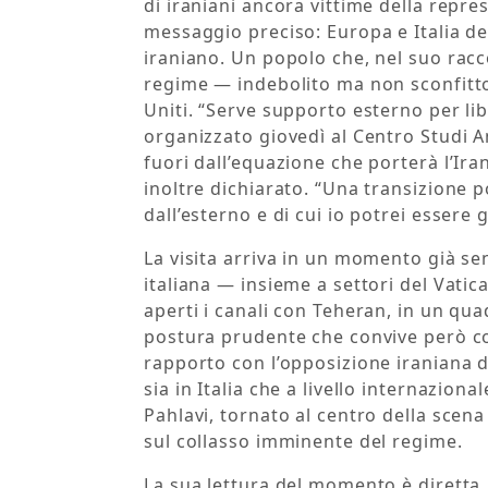
di iraniani ancora vittime della repr
messaggio preciso: Europa e Italia de
iraniano. Un popolo che, nel suo racc
regime — indebolito ma non sconfitto 
Uniti. “Serve supporto esterno per li
organizzato giovedì al Centro Studi A
fuori dall’equazione che porterà l’Ira
inoltre dichiarato. “Una transizione 
dall’esterno e di cui io potrei essere 
La visita arriva in un momento già se
italiana — insieme a settori del Vati
aperti i canali con Teheran, in un qu
postura prudente che convive però con 
rapporto con l’opposizione iraniana 
sia in Italia che a livello internaziona
Pahlavi, tornato al centro della sce
sul collasso imminente del regime.
La sua lettura del momento è diretta.