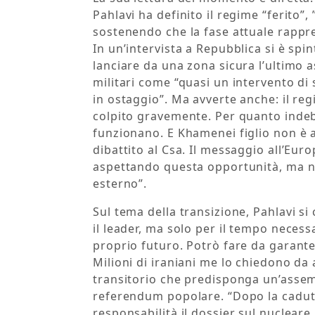
Pahlavi ha definito il regime “ferito”,
sostenendo che la fase attuale rappre
In un’intervista a Repubblica si è spi
lanciare da una zona sicura l’ultimo a
militari come “quasi un intervento di
in ostaggio”. Ma avverte anche: il re
colpito gravemente. Per quanto indebo
funzionano. E Khamenei figlio non è a
dibattito al Csa. Il messaggio all’Euro
aspettando questa opportunità, ma n
esterno”.
Sul tema della transizione, Pahlavi s
il leader, ma solo per il tempo necess
proprio futuro. Potrò fare da garante
Milioni di iraniani me lo chiedono da
transitorio che predisponga un’assemb
referendum popolare. “Dopo la cadut
responsabilità il dossier sul nucleare