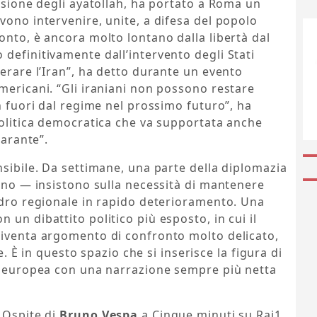
essione degli ayatollah, ha portato a Roma un
vono intervenire, unite, a difesa del popolo
onto, è ancora molto lontano dalla libertà dal
definitivamente dall’intervento degli Stati
berare l’Iran”, ha detto durante un evento
mericani. “Gli iraniani non possono restare
n fuori dal regime nel prossimo futuro”, ha
politica democratica che va supportata anche
garante”.
nsibile. Da settimane, una parte della diplomazia
cano — insistono sulla necessità di mantenere
adro regionale in rapido deterioramento. Una
un dibattito politico più esposto, in cui il
diventa argomento di confronto molto delicato,
le. È in questo spazio che si inserisce la figura di
na europea con una narrazione sempre più netta
 Ospite di
Bruno Vespa
a Cinque minuti su Rai1,