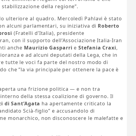
stabilizzazione della regione”.
o ulteriore al quadro. Mercoledì Pahlavi è stato
n alcuni parlamentari, su iniziativa di
Roberto
brosi
(Fratelli d’Italia), presidente
ran, con il supporto dell’Associazione Italia-Iran
enti anche
Maurizio Gasparri
e
Stefania Craxi
,
ioranza e ad alcuni deputati della Lega, che in
e tutte le voci fa parte del nostro modo di
ndo che ”la via principale per ottenere la pace è
perta una frizione politica — e non tra
nterno della stessa coalizione di governo. Il
zi di Sant’Agata
ha apertamente criticato la
candidato Scià-figlio” e accusandolo di
gime monarchico, non disconoscere le malefatte e