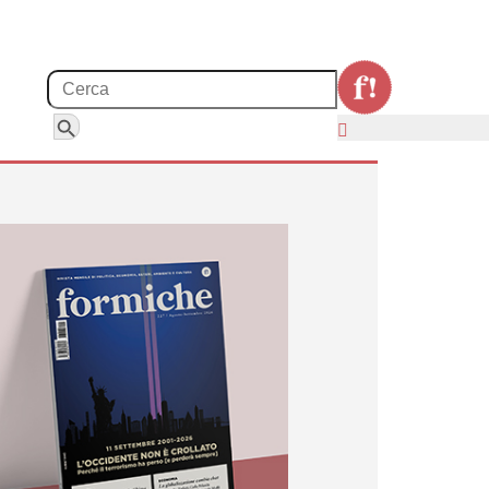
Search for:
Search Button
posizione e il nodo