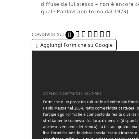
diffuse da lui stesso – non è ancora 
quale Pahlavi non torna dal 1979).
CONDIVIDI SU:
Aggiungi Formiche su Google
ANALISI, COMMENTI, SCENARI
Formiche è un progetto culturale ed editoriale fonda
Paolo Messa nel 2004. Nato come rivista cartacea, o
l’arcipelago Formiche è composto da realtà diverse
strettamente connesse fra loro: il mensile (disponibi
anche in versione elettronica), la testata quotidiana 
line Formiche.net, le riviste specializzate Airpress e