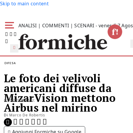
Skip to main content
ANALISI | COMMENTI | SCENARI - venerdì 7 Agos
DIFESA
Le foto dei velivoli
americani diffuse da
MizarVision mettono
CONDIVIDI SU:
Airbus nel mirino
Di
Marco De Robertis
Aggiungi Formiche su Google