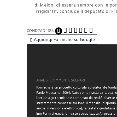
di Meloni di essere sempre con le por
irrigidirsi”, conclude il deputato di Frat
CONDIVIDI SU:
Aggiungi Formiche su Google
ANALISI, COMMENTI, SCENARI
Formiche è un progetto culturale ed editoriale fonda
Paolo Messa nel 2004. Nato come rivista cartacea, o
l’arcipelago Formiche è composto da realtà diverse
strettamente connesse fra loro: il mensile (disponibi
anche in versione elettronica), la testata quotidiana 
line Formiche.net, le riviste specializzate Airpress e