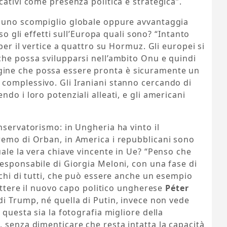
cativi come presenza politica e strategica”.
o uno scompiglio globale oppure avvantaggia
aso gli effetti sull’Europa quali sono? “Intanto
per il vertice a quattro su Hormuz. Gli europei si
che possa svilupparsi nell’ambito Onu e quindi
ine che possa essere pronta è sicuramente un
complessivo. Gli Iraniani stanno cercando di
do i loro potenziali alleati, e gli americani
nservatorismo: in Ungheria ha vinto il
remo di Orban, in America i repubblicani sono
uale la vera chiave vincente in Ue? “Penso che
esponsabile di Giorgia Meloni, con una fase di
cchi di tutti, che può essere anche un esempio
lettere il nuovo capo politico ungherese
Péter
 di Trump, né quella di Putin, invece non vede
 questa sia la fotografia migliore della
 senza dimenticare che resta intatta la capacità