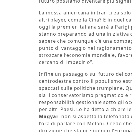
futuro possiamo diventare più signifi
La mossa americana in Iran crea sol
altri player, come la Cina? E in quel c
oggi la premier italiana sarà a Parigi 
stanno preparando ad una iniziativa 
sapere che comunque c’è una compag
punto di vantaggio nel ragionamento 
strozzare l’economia mondiale, favoren
cercano di impedirlo”.
Infine un passaggio sul futuro del co
centrodestra contro il populismo est
spaccati sulle politiche trumpiane. Q
sia il conservatorismo pragmatico e r
responsabilità gestionale sotto gli o
per altri Paesi. Lo ha detto a chiare 
Magyar
: non si aspetta la telefonata
l’ora di parlare con Meloni. Credo che
direzione che sta prendendo l’Europa,