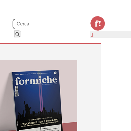
Search for:
Search Button
er i conservatori.