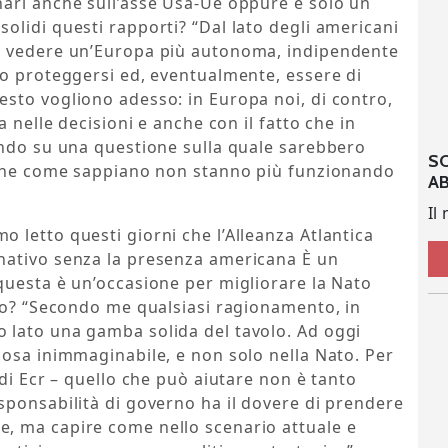
ari anche sull’asse Usa-Ue oppure è solo un
lidi questi rapporti? “Dal lato degli americani
o vedere un’Europa più autonoma, indipendente
to proteggersi ed, eventualmente, essere di
sto vogliono adesso: in Europa noi, di contro,
 nelle decisioni e anche con il fatto che in
endo su una questione sulla quale sarebbero
S
 che come sappiano non stanno più funzionando
A
Il
letto questi giorni che l’Alleanza Atlantica
nativo senza la presenza americana È un
questa è un’occasione per migliorare la Nato
ano? “Secondo me qualsiasi ragionamento, in
 lato una gamba solida del tavolo. Ad oggi
cosa inimmaginabile, e non solo nella Nato. Per
di Ecr – quello che può aiutare non è tanto
sponsabilità di governo ha il dovere di prendere
, ma capire come nello scenario attuale e