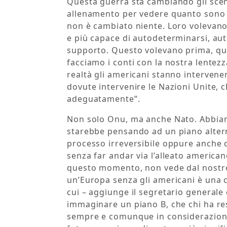
Questa guerra sta cambiando gli scen
allenamento per vedere quanto sono so
non è cambiato niente. Loro volevan
e più capace di autodeterminarsi, au
supporto. Questo volevano prima, que
facciamo i conti con la nostra lentezza
realtà gli americani stanno interven
dovute intervenire le Nazioni Unite,
adeguatamente”.
Non solo Onu, ma anche Nato. Abbiamo 
starebbe pensando ad un piano alter
processo irreversibile oppure anche 
senza far andar via l’alleato americ
questo momento, non vede dal nostro
un’Europa senza gli americani è una 
cui – aggiunge il segretario generale 
immaginare un piano B, che chi ha re
sempre e comunque in considerazione