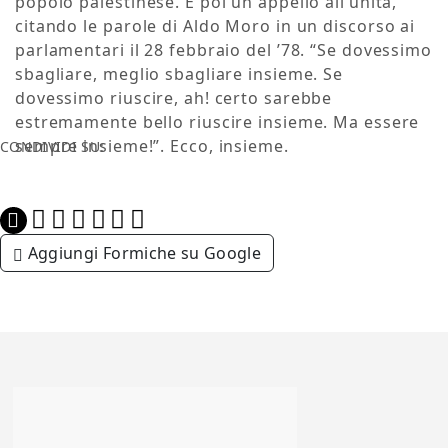
popolo palestinese. E poi un appello all’unità,
citando le parole di Aldo Moro in un discorso ai
parlamentari il 28 febbraio del ’78. “Se dovessimo
sbagliare, meglio sbagliare insieme. Se
dovessimo riuscire, ah! certo sarebbe
estremamente bello riuscire insieme. Ma essere
sempre insieme!”. Ecco, insieme.
CONDIVIDI SU:
Aggiungi Formiche su Google