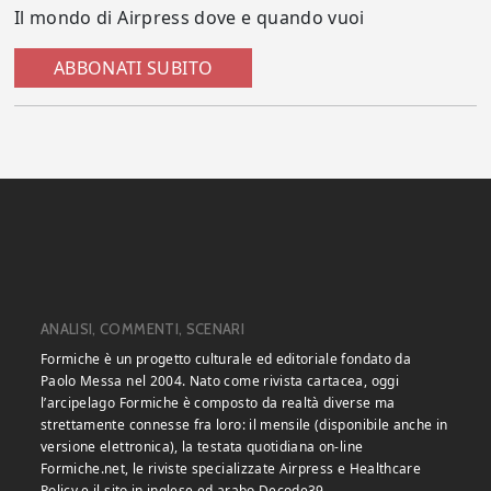
Il mondo di Airpress dove e quando vuoi
ABBONATI SUBITO
ANALISI, COMMENTI, SCENARI
Formiche è un progetto culturale ed editoriale fondato da
Paolo Messa nel 2004. Nato come rivista cartacea, oggi
l’arcipelago Formiche è composto da realtà diverse ma
strettamente connesse fra loro: il mensile (disponibile anche in
versione elettronica), la testata quotidiana on-line
Formiche.net, le riviste specializzate Airpress e Healthcare
Policy e il sito in inglese ed arabo Decode39.