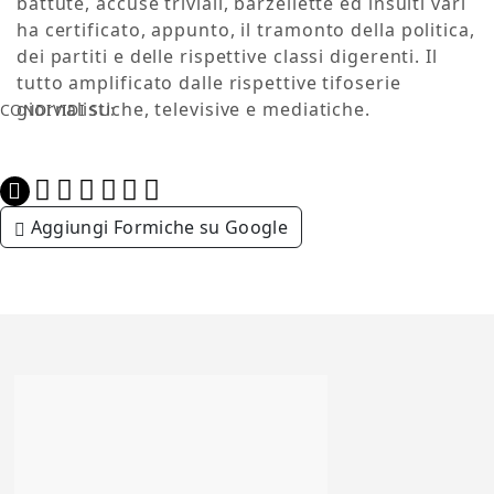
battute, accuse triviali, barzellette ed insulti vari
ha certificato, appunto, il tramonto della politica,
dei partiti e delle rispettive classi digerenti. Il
tutto amplificato dalle rispettive tifoserie
giornalistiche, televisive e mediatiche.
CONDIVIDI SU:
Aggiungi Formiche su Google