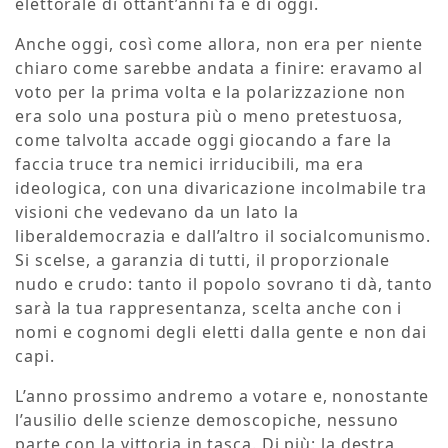
elettorale di ottant’anni fa e di oggi.
Anche oggi, così come allora, non era per niente
chiaro come sarebbe andata a finire: eravamo al
voto per la prima volta e la polarizzazione non
era solo una postura più o meno pretestuosa,
come talvolta accade oggi giocando a fare la
faccia truce tra nemici irriducibili, ma era
ideologica, con una divaricazione incolmabile tra
visioni che vedevano da un lato la
liberaldemocrazia e dall’altro il socialcomunismo.
Si scelse, a garanzia di tutti, il proporzionale
nudo e crudo: tanto il popolo sovrano ti dà, tanto
sarà la tua rappresentanza, scelta anche con i
nomi e cognomi degli eletti dalla gente e non dai
capi.
L’anno prossimo andremo a votare e, nonostante
l’ausilio delle scienze demoscopiche, nessuno
parte con la vittoria in tasca. Di più: la destra