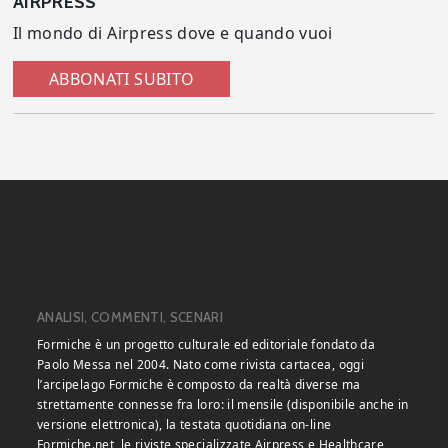
AIRPRESS
Il mondo di Airpress dove e quando vuoi
ABBONATI SUBITO
ANALISI, COMMENTI, SCENARI
Formiche è un progetto culturale ed editoriale fondato da
Paolo Messa nel 2004. Nato come rivista cartacea, oggi
l’arcipelago Formiche è composto da realtà diverse ma
strettamente connesse fra loro: il mensile (disponibile anche in
versione elettronica), la testata quotidiana on-line
Formiche.net, le riviste specializzate Airpress e Healthcare