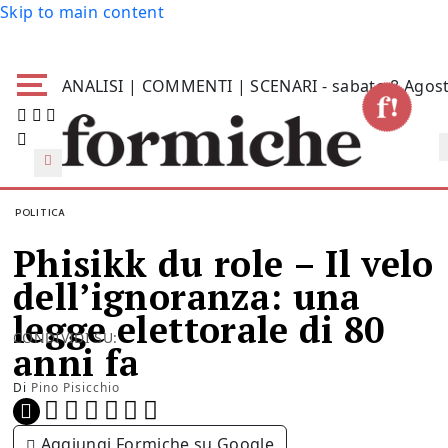
Skip to main content
ANALISI | COMMENTI | SCENARI - sabato 8 Agos
POLITICA
Phisikk du role – Il velo
dell’ignoranza: una
legge elettorale di 80
CONDIVIDI SU:
anni fa
Di
Pino Pisicchio
Aggiungi Formiche su Google