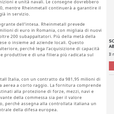
izioni e unità navali. Le consegne dovrebbero
30, mentre Rheinmetall continuerà a garantire il
à in servizio.
egrante dell’intesa. Rheinmetall prevede
milioni di euro in Romania, con migliaia di nuovi
 oltre 200 subappaltatori. Più della metà della
S
se o insieme ad aziende locali. Questo
A
eriore, perché lega l’acquisizione di capacità
Il
e produttive e di una filiera più radicata sul
l Italia, con un contratto da 981,95 milioni di
sa aerea a corto raggio. La fornitura comprende
inati alla protezione di forze, mezzi, navi e
vante della commessa sia per il valore
o, perché assegna alla controllata italiana un
trale della difesa europea.