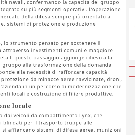
unità navali, confermando la capacità del gruppo
tegrato su più segmenti operativi. L’operazione
n mercato della difesa sempre più orientato a
e, sistemi di protezione e produzione
, lo strumento pensato per sostenere il
sa attraverso investimenti comuni e maggiore
tall, questo passaggio aggiunge rilievo alla
el gruppo alla trasformazione della domanda
ponde alla necessità di rafforzare capacità
a protezione da minacce aeree ravvicinate, droni,
ce l’azienda in un percorso di modernizzazione che
ti locali e costruzione di filiere produttive.
one locale
o dai veicoli da combattimento Lynx, che
i blindati per il trasporto truppe alle
i si affiancano sistemi di difesa aerea, munizioni