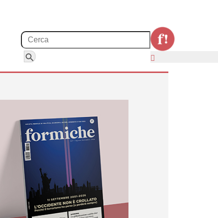
Search for:
Search Button
ll e valorizza anche