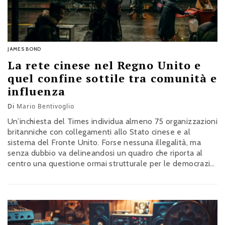
JAMES BOND
La rete cinese nel Regno Unito e
quel confine sottile tra comunità e
influenza
Di
Mario Bentivoglio
Un’inchiesta del Times individua almeno 75 organizzazioni
britanniche con collegamenti allo Stato cinese e al
sistema del Fronte Unito. Forse nessuna illegalità, ma
senza dubbio va delineandosi un quadro che riporta al
centro una questione ormai strutturale per le democrazie
europee: come distinguere la normale rappresentanza
delle comunità dalla proiezione politica di una potenza
straniera?