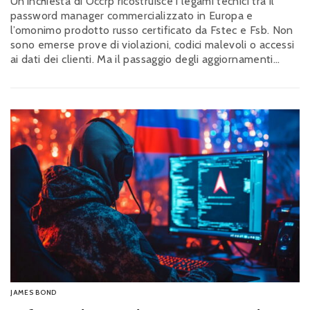
Un’inchiesta di Occrp ricostruisce i legami tecnici tra il
password manager commercializzato in Europa e
l’omonimo prodotto russo certificato da Fstec e Fsb. Non
sono emerse prove di violazioni, codici malevoli o accessi
ai dati dei clienti. Ma il passaggio degli aggiornamenti
attraverso una società degli Emirati, gestita da uno dei
fondatori russi, apre una questione di trasparenza e
sicurezza della catena di fornitura
JAMES BOND