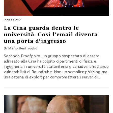
JAMES BOND
La Cina guarda dentro le
università. Così l’email diventa
una porta d’ingresso
Di
Mario Bentivoglio
Secondo Proofpoint, un gruppo sospettato di essere
allineato alla Cina ha colpito dipartimenti di fisica e
ingegneria in università statunitensi e canadesi sfruttando
vulnerabilità di Roundcube. Non un semplice phishing, ma
una catena di exploit per compromettere i server di
posta, rubare credenziali e mantenere accesso
persistente. Un segnale che riguarda anche l’Europa: la
ricerca scientifica è parte integrante della competizione
strategica