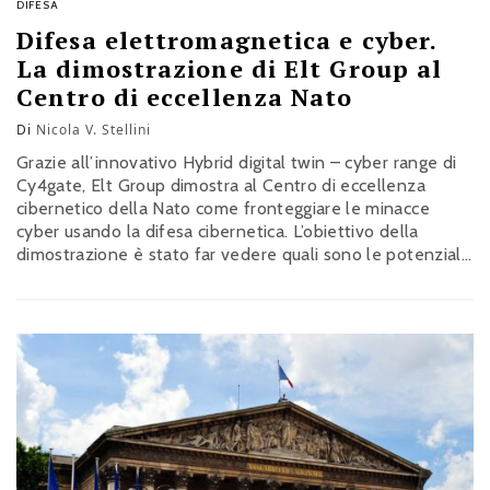
DIFESA
Difesa elettromagnetica e cyber.
La dimostrazione di Elt Group al
Centro di eccellenza Nato
Di
Nicola V. Stellini
Grazie all’innovativo Hybrid digital twin – cyber range di
Cy4gate, Elt Group dimostra al Centro di eccellenza
cibernetico della Nato come fronteggiare le minacce
cyber usando la difesa cibernetica. L’obiettivo della
dimostrazione è stato far vedere quali sono le potenziali
vulnerabilità di un’infrastruttura critica militare se
sottoposta a minacce di tipo cyber veicolate utilizzando
vettori a radiofrequenza