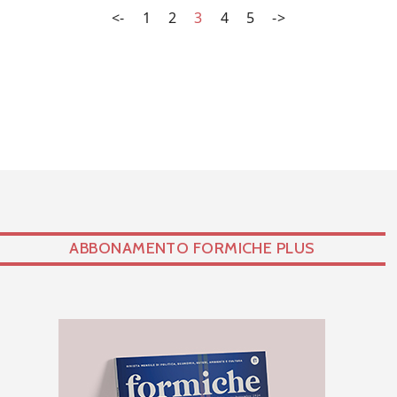
<-
1
2
3
4
5
->
ABBONAMENTO FORMICHE PLUS