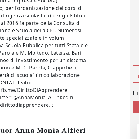
Scuola Impresa e Società)
o, per l’organizzazione dei corsi di
rigenza scolastica) per gli Istituti
Dal 2016 fa parte della Consulta di
zionale Scuola della CEI. Numerosi
ste specializzate e in volumi
a Scuola Pubblica per tutti Statale e
 Parola e M. Moltedo, Laterza, Bari
linee di investimento per un sistema
umo e M. C. Parola, Giappichelli,
ibertà di scuola” (in collaborazione
ONTATTI Sito:
: fb.me/DirittoDiApprendere
Il
tter: @AnnaMonia_A Linkedin:
dirittodiapprendere.it
Suor Anna Monia Alfieri