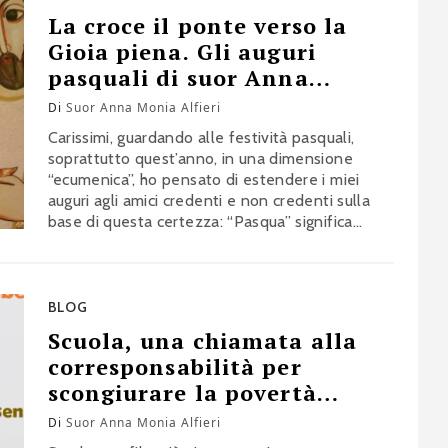
La croce il ponte verso la
Gioia piena. Gli auguri
pasquali di suor Anna
Monia Alfieri
Di
Suor Anna Monia Alfieri
Carissimi, guardando alle festività pasquali,
soprattutto quest’anno, in una dimensione
“ecumenica”, ho pensato di estendere i miei
auguri agli amici credenti e non credenti sulla
base di questa certezza: “Pasqua” significa
“passaggio”. Ognuno di noi sperimenta
quotidianamente, in misura più o meno
intensa, che la sofferenza, perché abbia un
minimo di senso, deve essere sempre e solo
BLOG
un passaggio verso…
Scuola, una chiamata alla
corresponsabilità per
scongiurare la povertà
educativa
Di
Suor Anna Monia Alfieri