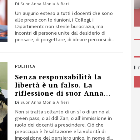
Anna Monia
Di
Suor Anna Monia Alfieri
Un augurio esteso a tutti i docenti che sono
alle prese con le riunioni, i Collegi, i
Dipartimenti: non sterile burocrazia, ma
incontri di persone unite dal desiderio di
pensare, di progettare, di ideare percorsi di
apprendimento rivolti ai giovani che saranno
loro affidati nelle classi, in uno scambio
intergenerazionale di cultura e di valori. La
lettera di Suor Anna Monia Alfieri
POLITICA
Il
Senza responsabilità la
libertà è un falso. La
riflessione di suor Anna
Alfieri
Di
Suor Anna Monia Alfieri
Non si tratta soltanto di un sì o di un no al
green pass, o al ddl Zan, o all’immissione in
ruolo dei docenti a prescindere. Ciò che
preoccupa è l’esaltazione e la volontà di
imposizione del pensiero unico, in nome di