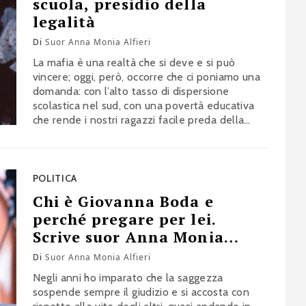
scuola, presidio della
legalità
Di
Suor Anna Monia Alfieri
La mafia è una realtà che si deve e si può
vincere; oggi, però, occorre che ci poniamo una
domanda: con l’alto tasso di dispersione
scolastica nel sud, con una povertà educativa
che rende i nostri ragazzi facile preda della
mafia e della camorra, quale alternativa siamo
in grado di dare loro?
POLITICA
Chi è Giovanna Boda e
perché pregare per lei.
Scrive suor Anna Monia
Alfieri
Di
Suor Anna Monia Alfieri
Negli anni ho imparato che la saggezza
sospende sempre il giudizio e si accosta con