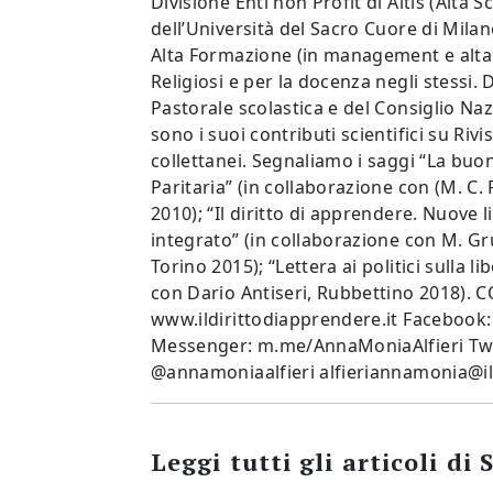
Divisione Enti non Profit di Altis (Alta 
dell’Università del Sacro Cuore di Milan
Alta Formazione (in management e alta di
Religiosi e per la docenza negli stessi. 
Pastorale scolastica e del Consiglio Na
sono i suoi contributi scientifici su Rivi
collettanei. Segnaliamo i saggi “La buon
Paritaria” (in collaborazione con (M. C.
2010); “Il diritto di apprendere. Nuove 
integrato” (in collaborazione con M. Gr
Torino 2015); “Lettera ai politici sulla l
con Dario Antiseri, Rubbettino 2018). C
www.ildirittodiapprendere.it Facebook
Messenger: m.me/AnnaMoniaAlfieri Twi
@annamoniaalfieri alfieriannamonia@il
Leggi tutti gli articoli di