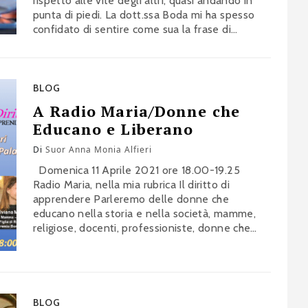
rispetto alle vite degli altri, quasi andando in
punta di piedi. La dott.ssa Boda mi ha spesso
confidato di sentire come sua la frase di
Madre Teresa di Calcutta: “Sono una matita
nelle mani di Dio”. Carissima Giovanna,
coraggio, combatti perché devi scrivere ancora
tante pagine
BLOG
A Radio Maria/Donne che
Educano e Liberano
Di
Suor Anna Monia Alfieri
Domenica 11 Aprile 2021 ore 18.00-19.25
Radio Maria, nella mia rubrica Il diritto di
apprendere Parleremo delle donne che
educano nella storia e nella società, mamme,
religiose, docenti, professioniste, donne che
educano, sempre e comunque. Donne che
educano al bello, liberano le menti e
trasformano le tragedie in opportunità. Ospiti
d'eccezione Dott.ssa Viviana Matrangola ,
figlia di Renata Fonte…
BLOG